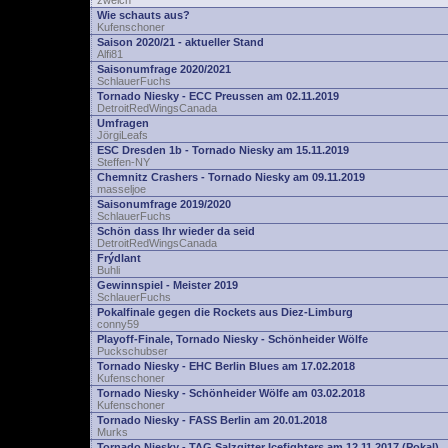
zwelch
Wie schauts aus?
Kufenschoner
Saison 2020/21 - aktueller Stand
Alfi81
Saisonumfrage 2020/2021
SchlauerFuchs
Tornado Niesky - ECC Preussen am 02.11.2019
DetroitRedWingsCanada
Umfragen
JörgiLeafs
ESC Dresden 1b - Tornado Niesky am 15.11.2019
Steffen-NY
Chemnitz Crashers - Tornado Niesky am 09.11.2019
masseljoe
Saisonumfrage 2019/2020
SchlauerFuchs
Schön dass Ihr wieder da seid
DetroitRedWingsCanada
Frýdlant
Buhli
Gewinnspiel - Meister 2019
SchlauerFuchs
Pokalfinale gegen die Rockets aus Diez-Limburg
conny59
Playoff-Finale, Tornado Niesky - Schönheider Wölfe
Puckschubser
Tornado Niesky - EHC Berlin Blues am 17.02.2018
Kufenschoner
Tornado Niesky - Schönheider Wölfe am 03.02.2018
Kufenschoner
Tornado Niesky - FASS Berlin am 20.01.2018
Murks
Tornado Niesky - TAG Salzgitter Icefighters am 12.11.2017 (Pokal)