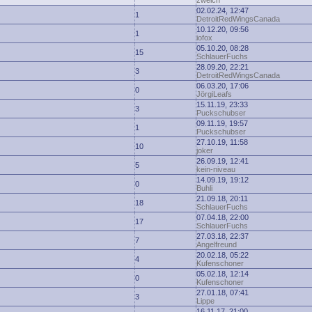
zwelch
02.02.24, 12:47
1
DetroitRedWingsCanada
10.12.20, 09:56
1
iofox
05.10.20, 08:28
15
SchlauerFuchs
28.09.20, 22:21
3
DetroitRedWingsCanada
06.03.20, 17:06
0
JörgiLeafs
15.11.19, 23:33
3
Puckschubser
09.11.19, 19:57
1
Puckschubser
27.10.19, 11:58
10
joker
26.09.19, 12:41
5
kein-niveau
14.09.19, 19:12
0
Buhli
21.09.18, 20:11
18
SchlauerFuchs
07.04.18, 22:00
17
SchlauerFuchs
27.03.18, 22:37
7
Angelfreund
20.02.18, 05:22
4
Kufenschoner
05.02.18, 12:14
0
Kufenschoner
27.01.18, 07:41
3
Lippe
16.11.17, 21:00