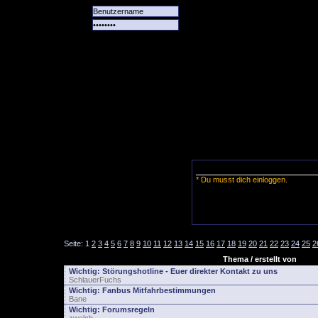
Alle
Das
Forum
Spiele
Team
alle
Tore
* Du musst dich einloggen.
Seite:
1
2
3
4
5
6
7
8
9
10
11
12
13
14
15
16
17
18
19
20
21
22
23
24
25
2
Thema / erstellt von
Wichtig:
Störungshotline - Euer direkter Kontakt zu uns
SchlauerFuchs
Wichtig:
Fanbus Mitfahrbestimmungen
Bane
Wichtig:
Forumsregeln