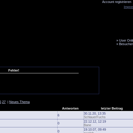
Account registrieren
Impre
»
User Onli
»
Besucher
LiveTicker
Media
Fanbus
Fehler!
6
27
|
Neues Thema
Antworten
letzter Beitrag
30.11.20, 13:35
6
SchlauerFuchs
22.12.12, 12:19
0
Bane
19.10.07, 09:49
0