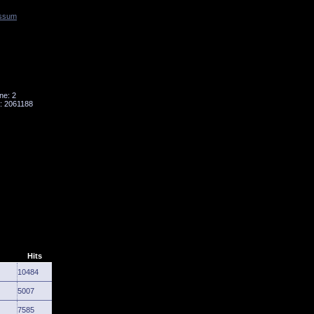
ssum
Tornado
Niesky
ne: 2
: 2061188
Hits
10484
5007
7585