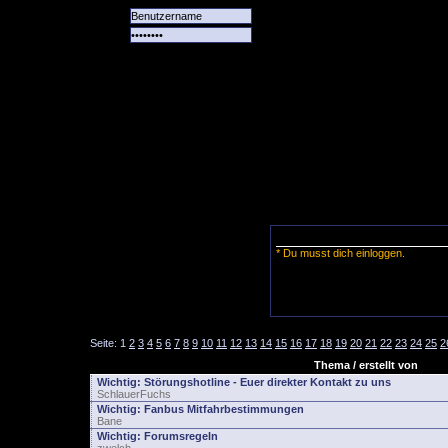
Alle
Das
Forum
Spiele
Team
alle
Tore
* Du musst dich einloggen.
Seite:
1
2
3
4
5
6
7
8
9
10
11
12
13
14
15
16
17
18
19
20
21
22
23
24
25
2
Thema / erstellt von
Wichtig:
Störungshotline - Euer direkter Kontakt zu uns
SchlauerFuchs
Wichtig:
Fanbus Mitfahrbestimmungen
Bane
Wichtig:
Forumsregeln