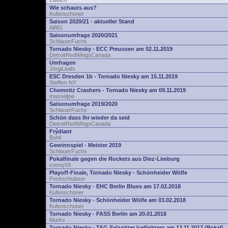
zwelch
Wie schauts aus?
Kufenschoner
Saison 2020/21 - aktueller Stand
Alfi81
Saisonumfrage 2020/2021
SchlauerFuchs
Tornado Niesky - ECC Preussen am 02.11.2019
DetroitRedWingsCanada
Umfragen
JörgiLeafs
ESC Dresden 1b - Tornado Niesky am 15.11.2019
Steffen-NY
Chemnitz Crashers - Tornado Niesky am 09.11.2019
masseljoe
Saisonumfrage 2019/2020
SchlauerFuchs
Schön dass Ihr wieder da seid
DetroitRedWingsCanada
Frýdlant
Buhli
Gewinnspiel - Meister 2019
SchlauerFuchs
Pokalfinale gegen die Rockets aus Diez-Limburg
conny59
Playoff-Finale, Tornado Niesky - Schönheider Wölfe
Puckschubser
Tornado Niesky - EHC Berlin Blues am 17.02.2018
Kufenschoner
Tornado Niesky - Schönheider Wölfe am 03.02.2018
Kufenschoner
Tornado Niesky - FASS Berlin am 20.01.2018
Murks
Tornado Niesky - TAG Salzgitter Icefighters am 12.11.2017 (Pokal)