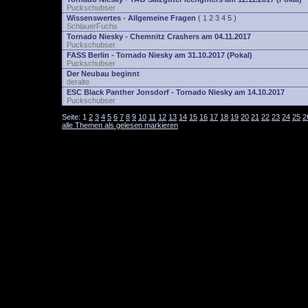
Puckschubser
Wissenswertes - Allgemeine Fragen
(
1
2
3
4
5
)
SchlauerFuchs
Tornado Niesky - Chemnitz Crashers am 04.11.2017
Puckschubser
FASS Berlin - Tornado Niesky am 31.10.2017 (Pokal)
Puckschubser
Der Neubau beginnt
deralte
ESC Black Panther Jonsdorf - Tornado Niesky am 14.10.2017
Puckschubser
Seite:
1
2
3
4
5
6
7
8
9
10
11
12
13
14
15
16
17
18
19
20
21
22
23
24
25
2
alle Themen als gelesen markieren