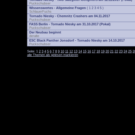
Puckschubser
Wissenswertes - Allgemeine Fragen
(
1
2
3
4
5
)
SchlauerFuchs
Tornado Niesky - Chemnitz Crashers am 04.11.2017
Puckschubser
FASS Berlin - Tornado Niesky am 31.10.2017 (Pokal)
Puckschubser
Der Neubau beginnt
deralte
ESC Black Panther Jonsdorf - Tornado Niesky am 14.10.2017
Puckschubser
Seite:
1
2
3
4
5
6
7
8
9
10
11
12
13
14
15
16
17
18
19
20
21
22
23
24
25
2
alle Themen als gelesen markieren