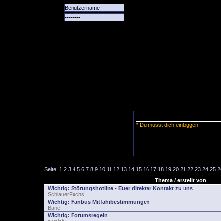
Alle
Das
Forum
Spiele
Team
alle
Tore
* Du musst dich einloggen.
Seite:
1
2
3
4
5
6
7
8
9
10
11
12
13
14
15
16
17
18
19
20
21
22
23
24
25
2
Thema / erstellt von
Wichtig:
Störungshotline - Euer direkter Kontakt zu uns
SchlauerFuchs
Wichtig:
Fanbus Mitfahrbestimmungen
Bane
Wichtig:
Forumsregeln