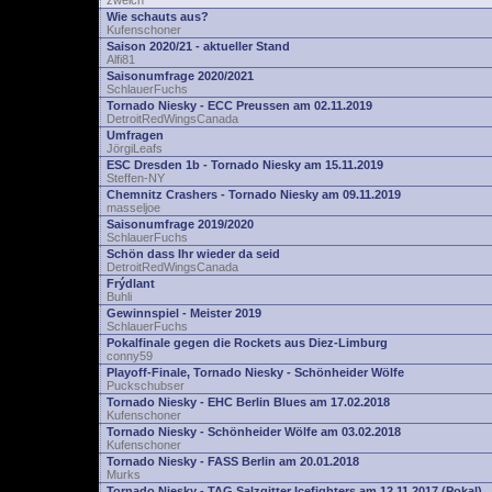
zwelch
Wie schauts aus?
Kufenschoner
Saison 2020/21 - aktueller Stand
Alfi81
Saisonumfrage 2020/2021
SchlauerFuchs
Tornado Niesky - ECC Preussen am 02.11.2019
DetroitRedWingsCanada
Umfragen
JörgiLeafs
ESC Dresden 1b - Tornado Niesky am 15.11.2019
Steffen-NY
Chemnitz Crashers - Tornado Niesky am 09.11.2019
masseljoe
Saisonumfrage 2019/2020
SchlauerFuchs
Schön dass Ihr wieder da seid
DetroitRedWingsCanada
Frýdlant
Buhli
Gewinnspiel - Meister 2019
SchlauerFuchs
Pokalfinale gegen die Rockets aus Diez-Limburg
conny59
Playoff-Finale, Tornado Niesky - Schönheider Wölfe
Puckschubser
Tornado Niesky - EHC Berlin Blues am 17.02.2018
Kufenschoner
Tornado Niesky - Schönheider Wölfe am 03.02.2018
Kufenschoner
Tornado Niesky - FASS Berlin am 20.01.2018
Murks
Tornado Niesky - TAG Salzgitter Icefighters am 12.11.2017 (Pokal)