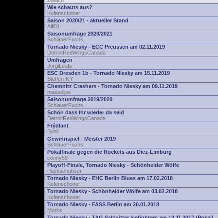
zwelch
Wie schauts aus?
Kufenschoner
Saison 2020/21 - aktueller Stand
Alfi81
Saisonumfrage 2020/2021
SchlauerFuchs
Tornado Niesky - ECC Preussen am 02.11.2019
DetroitRedWingsCanada
Umfragen
JörgiLeafs
ESC Dresden 1b - Tornado Niesky am 15.11.2019
Steffen-NY
Chemnitz Crashers - Tornado Niesky am 09.11.2019
masseljoe
Saisonumfrage 2019/2020
SchlauerFuchs
Schön dass Ihr wieder da seid
DetroitRedWingsCanada
Frýdlant
Buhli
Gewinnspiel - Meister 2019
SchlauerFuchs
Pokalfinale gegen die Rockets aus Diez-Limburg
conny59
Playoff-Finale, Tornado Niesky - Schönheider Wölfe
Puckschubser
Tornado Niesky - EHC Berlin Blues am 17.02.2018
Kufenschoner
Tornado Niesky - Schönheider Wölfe am 03.02.2018
Kufenschoner
Tornado Niesky - FASS Berlin am 20.01.2018
Murks
Tornado Niesky - TAG Salzgitter Icefighters am 12.11.2017 (Pokal)