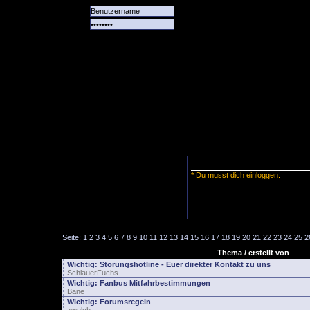
Alle
Das
Forum
Spiele
Team
alle
Tore
* Du musst dich einloggen.
Seite:
1
2
3
4
5
6
7
8
9
10
11
12
13
14
15
16
17
18
19
20
21
22
23
24
25
2
Thema / erstellt von
Wichtig:
Störungshotline - Euer direkter Kontakt zu uns
SchlauerFuchs
Wichtig:
Fanbus Mitfahrbestimmungen
Bane
Wichtig:
Forumsregeln