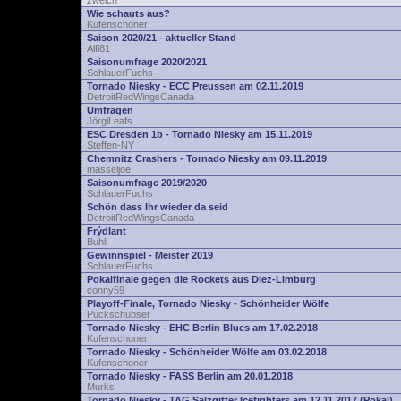
zwelch
Wie schauts aus?
Kufenschoner
Saison 2020/21 - aktueller Stand
Alfi81
Saisonumfrage 2020/2021
SchlauerFuchs
Tornado Niesky - ECC Preussen am 02.11.2019
DetroitRedWingsCanada
Umfragen
JörgiLeafs
ESC Dresden 1b - Tornado Niesky am 15.11.2019
Steffen-NY
Chemnitz Crashers - Tornado Niesky am 09.11.2019
masseljoe
Saisonumfrage 2019/2020
SchlauerFuchs
Schön dass Ihr wieder da seid
DetroitRedWingsCanada
Frýdlant
Buhli
Gewinnspiel - Meister 2019
SchlauerFuchs
Pokalfinale gegen die Rockets aus Diez-Limburg
conny59
Playoff-Finale, Tornado Niesky - Schönheider Wölfe
Puckschubser
Tornado Niesky - EHC Berlin Blues am 17.02.2018
Kufenschoner
Tornado Niesky - Schönheider Wölfe am 03.02.2018
Kufenschoner
Tornado Niesky - FASS Berlin am 20.01.2018
Murks
Tornado Niesky - TAG Salzgitter Icefighters am 12.11.2017 (Pokal)