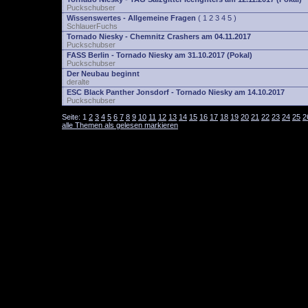
Puckschubser
Wissenswertes - Allgemeine Fragen
(
1
2
3
4
5
)
SchlauerFuchs
Tornado Niesky - Chemnitz Crashers am 04.11.2017
Puckschubser
FASS Berlin - Tornado Niesky am 31.10.2017 (Pokal)
Puckschubser
Der Neubau beginnt
deralte
ESC Black Panther Jonsdorf - Tornado Niesky am 14.10.2017
Puckschubser
Seite:
1
2
3
4
5
6
7
8
9
10
11
12
13
14
15
16
17
18
19
20
21
22
23
24
25
2
alle Themen als gelesen markieren