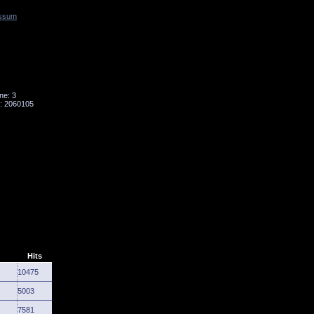
ssum
Tornado
Niesky
ne: 3
: 2060105
Hits
10475
5003
7581