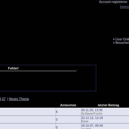
Account registrieren
Impre
»
User Onli
»
Besucher
LiveTicker
Media
Fanbus
Fehler!
6
27
|
Neues Thema
Antworten
letzter Beitrag
30.11.20, 13:35
6
SchlauerFuchs
22.12.12, 12:19
0
Bane
19.10.07, 09:49
0