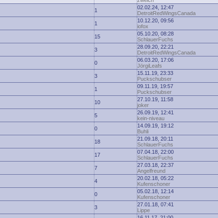
zwelch
02.02.24, 12:47
1
DetroitRedWingsCanada
10.12.20, 09:56
1
iofox
05.10.20, 08:28
15
SchlauerFuchs
28.09.20, 22:21
3
DetroitRedWingsCanada
06.03.20, 17:06
0
JörgiLeafs
15.11.19, 23:33
3
Puckschubser
09.11.19, 19:57
1
Puckschubser
27.10.19, 11:58
10
joker
26.09.19, 12:41
5
kein-niveau
14.09.19, 19:12
0
Buhli
21.09.18, 20:11
18
SchlauerFuchs
07.04.18, 22:00
17
SchlauerFuchs
27.03.18, 22:37
7
Angelfreund
20.02.18, 05:22
4
Kufenschoner
05.02.18, 12:14
0
Kufenschoner
27.01.18, 07:41
3
Lippe
16.11.17, 21:00