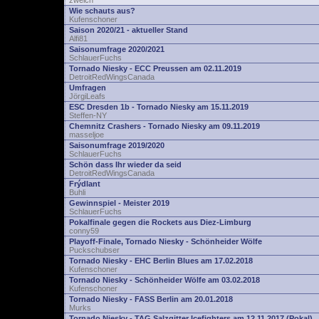
zwelch
Wie schauts aus?
Kufenschoner
Saison 2020/21 - aktueller Stand
Alfi81
Saisonumfrage 2020/2021
SchlauerFuchs
Tornado Niesky - ECC Preussen am 02.11.2019
DetroitRedWingsCanada
Umfragen
JörgiLeafs
ESC Dresden 1b - Tornado Niesky am 15.11.2019
Steffen-NY
Chemnitz Crashers - Tornado Niesky am 09.11.2019
masseljoe
Saisonumfrage 2019/2020
SchlauerFuchs
Schön dass Ihr wieder da seid
DetroitRedWingsCanada
Frýdlant
Buhli
Gewinnspiel - Meister 2019
SchlauerFuchs
Pokalfinale gegen die Rockets aus Diez-Limburg
conny59
Playoff-Finale, Tornado Niesky - Schönheider Wölfe
Puckschubser
Tornado Niesky - EHC Berlin Blues am 17.02.2018
Kufenschoner
Tornado Niesky - Schönheider Wölfe am 03.02.2018
Kufenschoner
Tornado Niesky - FASS Berlin am 20.01.2018
Murks
Tornado Niesky - TAG Salzgitter Icefighters am 12.11.2017 (Pokal)