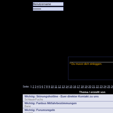
Alle
Das
Forum
Spiele
Team
alle
Tore
* Du musst dich einloggen.
Seite:
1
2
3
4
5
6
7
8
9
10
11
12
13
14
15
16
17
18
19
20
21
22
23
24
25
2
Thema / erstellt von
Wichtig:
Störungshotline - Euer direkter Kontakt zu uns
SchlauerFuchs
Wichtig:
Fanbus Mitfahrbestimmungen
Bane
Wichtig:
Forumsregeln