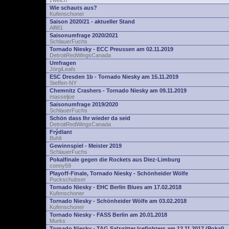
zwelch
Wie schauts aus?
Kufenschoner
Saison 2020/21 - aktueller Stand
Alfi81
Saisonumfrage 2020/2021
SchlauerFuchs
Tornado Niesky - ECC Preussen am 02.11.2019
DetroitRedWingsCanada
Umfragen
JörgiLeafs
ESC Dresden 1b - Tornado Niesky am 15.11.2019
Steffen-NY
Chemnitz Crashers - Tornado Niesky am 09.11.2019
masseljoe
Saisonumfrage 2019/2020
SchlauerFuchs
Schön dass Ihr wieder da seid
DetroitRedWingsCanada
Frýdlant
Buhli
Gewinnspiel - Meister 2019
SchlauerFuchs
Pokalfinale gegen die Rockets aus Diez-Limburg
conny59
Playoff-Finale, Tornado Niesky - Schönheider Wölfe
Puckschubser
Tornado Niesky - EHC Berlin Blues am 17.02.2018
Kufenschoner
Tornado Niesky - Schönheider Wölfe am 03.02.2018
Kufenschoner
Tornado Niesky - FASS Berlin am 20.01.2018
Murks
Tornado Niesky - TAG Salzgitter Icefighters am 12.11.2017 (Pokal)