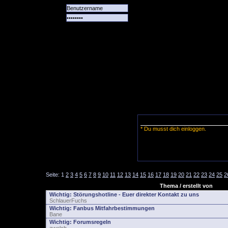
Alle
Das
Forum
Spiele
Team
alle
Tore
* Du musst dich einloggen.
Seite:
1
2
3
4
5
6
7
8
9
10
11
12
13
14
15
16
17
18
19
20
21
22
23
24
25
2
Thema / erstellt von
Wichtig:
Störungshotline - Euer direkter Kontakt zu uns
SchlauerFuchs
Wichtig:
Fanbus Mitfahrbestimmungen
Bane
Wichtig:
Forumsregeln