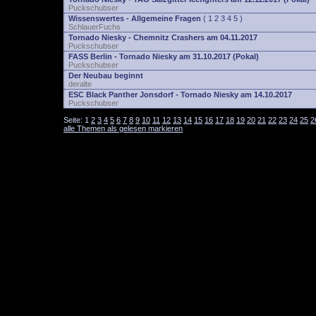
Puckschubser
Wissenswertes - Allgemeine Fragen
(
1
2
3
4
5
)
SchlauerFuchs
Tornado Niesky - Chemnitz Crashers am 04.11.2017
Puckschubser
FASS Berlin - Tornado Niesky am 31.10.2017 (Pokal)
Puckschubser
Der Neubau beginnt
deralte
ESC Black Panther Jonsdorf - Tornado Niesky am 14.10.2017
Puckschubser
Seite:
1
2
3
4
5
6
7
8
9
10
11
12
13
14
15
16
17
18
19
20
21
22
23
24
25
2
alle Themen als gelesen markieren