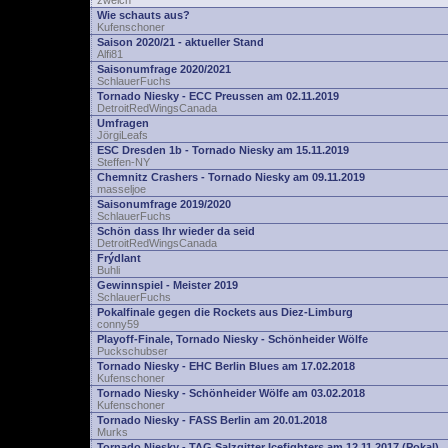
zwelch
Wie schauts aus?
Kufenschoner
Saison 2020/21 - aktueller Stand
Alfi81
Saisonumfrage 2020/2021
SchlauerFuchs
Tornado Niesky - ECC Preussen am 02.11.2019
DetroitRedWingsCanada
Umfragen
JörgiLeafs
ESC Dresden 1b - Tornado Niesky am 15.11.2019
Steffen-NY
Chemnitz Crashers - Tornado Niesky am 09.11.2019
masseljoe
Saisonumfrage 2019/2020
SchlauerFuchs
Schön dass Ihr wieder da seid
DetroitRedWingsCanada
Frýdlant
Buhli
Gewinnspiel - Meister 2019
SchlauerFuchs
Pokalfinale gegen die Rockets aus Diez-Limburg
conny59
Playoff-Finale, Tornado Niesky - Schönheider Wölfe
Puckschubser
Tornado Niesky - EHC Berlin Blues am 17.02.2018
Kufenschoner
Tornado Niesky - Schönheider Wölfe am 03.02.2018
Kufenschoner
Tornado Niesky - FASS Berlin am 20.01.2018
Murks
Tornado Niesky - TAG Salzgitter Icefighters am 12.11.2017 (Pokal)