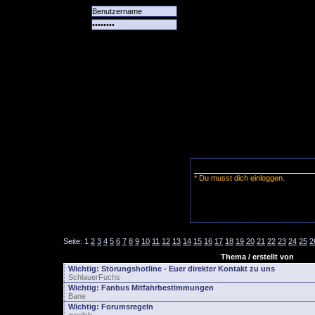
Alle
Das
Forum
Spiele
Team
alle
Tore
* Du musst dich einloggen.
Seite:
1
2
3
4
5
6
7
8
9
10
11
12
13
14
15
16
17
18
19
20
21
22
23
24
25
2
Thema / erstellt von
Wichtig:
Störungshotline - Euer direkter Kontakt zu uns
SchlauerFuchs
Wichtig:
Fanbus Mitfahrbestimmungen
Bane
Wichtig:
Forumsregeln