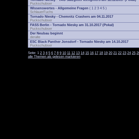
Puckschubser
Wissenswertes - Allgemeine Fragen
(
1
2
3
4
5
)
SchlauerFuchs
Tornado Niesky - Chemnitz Crashers am 04.11.2017
Puckschubser
FASS Berlin - Tornado Niesky am 31.10.2017 (Pokal)
Puckschubser
Der Neubau beginnt
deralte
ESC Black Panther Jonsdorf - Tornado Niesky am 14.10.2017
Puckschubser
Seite:
1
2
3
4
5
6
7
8
9
10
11
12
13
14
15
16
17
18
19
20
21
22
23
24
25
2
alle Themen als gelesen markieren