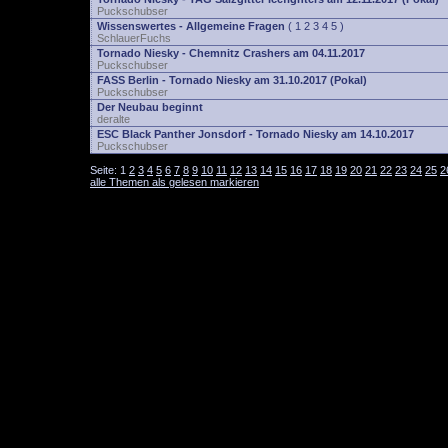
Puckschubser
Wissenswertes - Allgemeine Fragen
(
1
2
3
4
5
)
SchlauerFuchs
Tornado Niesky - Chemnitz Crashers am 04.11.2017
Puckschubser
FASS Berlin - Tornado Niesky am 31.10.2017 (Pokal)
Puckschubser
Der Neubau beginnt
deralte
ESC Black Panther Jonsdorf - Tornado Niesky am 14.10.2017
Puckschubser
Seite:
1
2
3
4
5
6
7
8
9
10
11
12
13
14
15
16
17
18
19
20
21
22
23
24
25
2
alle Themen als gelesen markieren