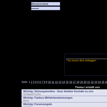
Alle
Das
Forum
Spiele
Team
alle
Tore
* Du musst dich einloggen.
Seite:
1
2
3
4
5
6
7
8
9
10
11
12
13
14
15
16
17
18
19
20
21
22
23
24
25
2
Thema / erstellt von
Wichtig:
Störungshotline - Euer direkter Kontakt zu uns
SchlauerFuchs
Wichtig:
Fanbus Mitfahrbestimmungen
Bane
Wichtig:
Forumsregeln