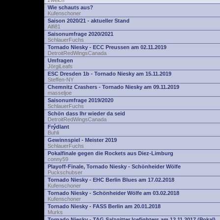
zwelch
Wie schauts aus?
Kufenschoner
Saison 2020/21 - aktueller Stand
Alfi81
Saisonumfrage 2020/2021
SchlauerFuchs
Tornado Niesky - ECC Preussen am 02.11.2019
DetroitRedWingsCanada
Umfragen
JörgiLeafs
ESC Dresden 1b - Tornado Niesky am 15.11.2019
Steffen-NY
Chemnitz Crashers - Tornado Niesky am 09.11.2019
masseljoe
Saisonumfrage 2019/2020
SchlauerFuchs
Schön dass Ihr wieder da seid
DetroitRedWingsCanada
Frýdlant
Buhli
Gewinnspiel - Meister 2019
SchlauerFuchs
Pokalfinale gegen die Rockets aus Diez-Limburg
conny59
Playoff-Finale, Tornado Niesky - Schönheider Wölfe
Puckschubser
Tornado Niesky - EHC Berlin Blues am 17.02.2018
Kufenschoner
Tornado Niesky - Schönheider Wölfe am 03.02.2018
Kufenschoner
Tornado Niesky - FASS Berlin am 20.01.2018
Murks
Tornado Niesky - TAG Salzgitter Icefighters am 12.11.2017 (Pokal)