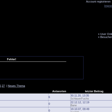
Account registrieren
Impre
»
User Onli
»
Besucher
LiveTicker
Media
Fanbus
Fehler!
6
27
|
Neues Thema
Antworten
letzter Beitrag
30.11.20, 13:35
6
SchlauerFuchs
22.12.12, 12:19
0
Bane
19.10.07, 09:49
0