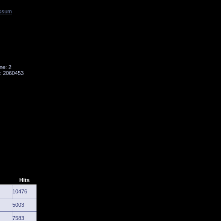
ssum
Tornado
Niesky
ne: 2
: 2060453
Hits
10476
5003
7583