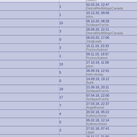
zwelch
02.02.24, 12:47
1
DetroitRedWingsCanada
10.12.20, 09:56
1
iofox
05.10.20, 08:28
15
SchlauerFuchs
28.09.20, 22:21
3
DetroitRedWingsCanada
06.03.20, 17:06
0
JörgiLeafs
15.11.19, 23:33
3
Puckschubser
09.11.19, 19:57
1
Puckschubser
27.10.19, 11:58
10
joker
26.09.19, 12:41
5
kein-niveau
14.09.19, 19:12
0
Buhli
21.09.18, 20:11
18
SchlauerFuchs
07.04.18, 22:00
17
SchlauerFuchs
27.03.18, 22:37
7
Angelfreund
20.02.18, 05:22
4
Kufenschoner
05.02.18, 12:14
0
Kufenschoner
27.01.18, 07:41
3
Lippe
16.11.17, 21:00