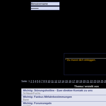
Alle
Das
Forum
Spiele
Team
alle
Tore
* Du musst dich einloggen.
Seite:
1
2
3
4
5
6
7
8
9
10
11
12
13
14
15
16
17
18
19
20
21
22
23
24
25
2
Thema / erstellt von
Wichtig:
Störungshotline - Euer direkter Kontakt zu uns
SchlauerFuchs
Wichtig:
Fanbus Mitfahrbestimmungen
Bane
Wichtig:
Forumsregeln