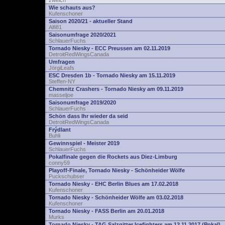
zwelch
Wie schauts aus?
Kufenschoner
Saison 2020/21 - aktueller Stand
Alfi81
Saisonumfrage 2020/2021
SchlauerFuchs
Tornado Niesky - ECC Preussen am 02.11.2019
DetroitRedWingsCanada
Umfragen
JörgiLeafs
ESC Dresden 1b - Tornado Niesky am 15.11.2019
Steffen-NY
Chemnitz Crashers - Tornado Niesky am 09.11.2019
masseljoe
Saisonumfrage 2019/2020
SchlauerFuchs
Schön dass Ihr wieder da seid
DetroitRedWingsCanada
Frýdlant
Buhli
Gewinnspiel - Meister 2019
SchlauerFuchs
Pokalfinale gegen die Rockets aus Diez-Limburg
conny59
Playoff-Finale, Tornado Niesky - Schönheider Wölfe
Puckschubser
Tornado Niesky - EHC Berlin Blues am 17.02.2018
Kufenschoner
Tornado Niesky - Schönheider Wölfe am 03.02.2018
Kufenschoner
Tornado Niesky - FASS Berlin am 20.01.2018
Murks
Tornado Niesky - TAG Salzgitter Icefighters am 12.11.2017 (Pokal)