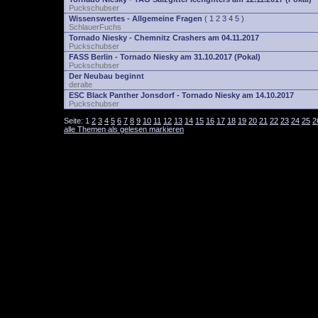
Puckschubser
Wissenswertes - Allgemeine Fragen
(
1
2
3
4
5
)
SchlauerFuchs
Tornado Niesky - Chemnitz Crashers am 04.11.2017
Puckschubser
FASS Berlin - Tornado Niesky am 31.10.2017 (Pokal)
Puckschubser
Der Neubau beginnt
deralte
ESC Black Panther Jonsdorf - Tornado Niesky am 14.10.2017
Puckschubser
Seite:
1
2
3
4
5
6
7
8
9
10
11
12
13
14
15
16
17
18
19
20
21
22
23
24
25
2
alle Themen als gelesen markieren