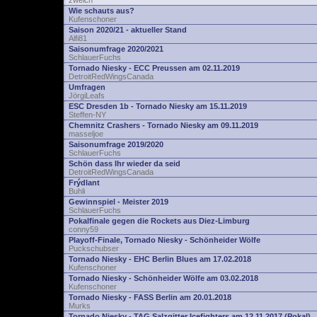
zwelch
Wie schauts aus?
Kufenschoner
Saison 2020/21 - aktueller Stand
Alfi81
Saisonumfrage 2020/2021
SchlauerFuchs
Tornado Niesky - ECC Preussen am 02.11.2019
DetroitRedWingsCanada
Umfragen
JörgiLeafs
ESC Dresden 1b - Tornado Niesky am 15.11.2019
Steffen-NY
Chemnitz Crashers - Tornado Niesky am 09.11.2019
masseljoe
Saisonumfrage 2019/2020
SchlauerFuchs
Schön dass Ihr wieder da seid
DetroitRedWingsCanada
Frýdlant
Buhli
Gewinnspiel - Meister 2019
SchlauerFuchs
Pokalfinale gegen die Rockets aus Diez-Limburg
conny59
Playoff-Finale, Tornado Niesky - Schönheider Wölfe
Puckschubser
Tornado Niesky - EHC Berlin Blues am 17.02.2018
Kufenschoner
Tornado Niesky - Schönheider Wölfe am 03.02.2018
Kufenschoner
Tornado Niesky - FASS Berlin am 20.01.2018
Murks
Tornado Niesky - TAG Salzgitter Icefighters am 12.11.2017 (Pokal)