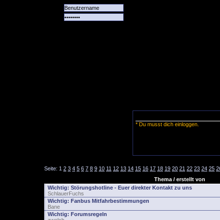
Alle
Das
Forum
Spiele
Team
alle
Tore
* Du musst dich einloggen.
Seite:
1
2
3
4
5
6
7
8
9
10
11
12
13
14
15
16
17
18
19
20
21
22
23
24
25
2
Thema / erstellt von
Wichtig:
Störungshotline - Euer direkter Kontakt zu uns
SchlauerFuchs
Wichtig:
Fanbus Mitfahrbestimmungen
Bane
Wichtig:
Forumsregeln