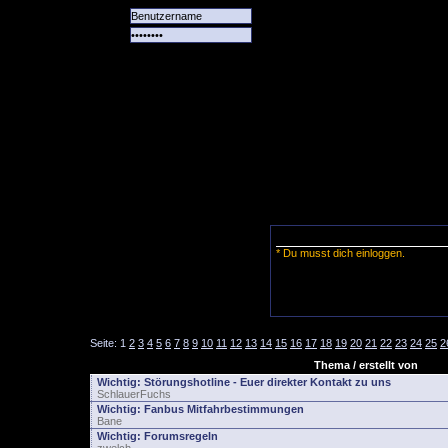
Alle
Das
Forum
Spiele
Team
alle
Tore
* Du musst dich einloggen.
Seite:
1
2
3
4
5
6
7
8
9
10
11
12
13
14
15
16
17
18
19
20
21
22
23
24
25
2
Thema / erstellt von
Wichtig:
Störungshotline - Euer direkter Kontakt zu uns
SchlauerFuchs
Wichtig:
Fanbus Mitfahrbestimmungen
Bane
Wichtig:
Forumsregeln