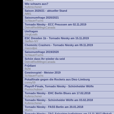
zwelch
Wie schauts aus?
Kufenschoner
Saison 2020/21 - aktueller Stand
Alfi81
Saisonumfrage 2020/2021
SchlauerFuchs
Tornado Niesky - ECC Preussen am 02.11.2019
DetroitRedWingsCanada
Umfragen
JörgiLeafs
ESC Dresden 1b - Tornado Niesky am 15.11.2019
Steffen-NY
Chemnitz Crashers - Tornado Niesky am 09.11.2019
masseljoe
Saisonumfrage 2019/2020
SchlauerFuchs
Schön dass Ihr wieder da seid
DetroitRedWingsCanada
Frýdlant
Buhli
Gewinnspiel - Meister 2019
SchlauerFuchs
Pokalfinale gegen die Rockets aus Diez-Limburg
conny59
Playoff-Finale, Tornado Niesky - Schönheider Wölfe
Puckschubser
Tornado Niesky - EHC Berlin Blues am 17.02.2018
Kufenschoner
Tornado Niesky - Schönheider Wölfe am 03.02.2018
Kufenschoner
Tornado Niesky - FASS Berlin am 20.01.2018
Murks
Tornado Niesky - TAG Salzgitter Icefighters am 12.11.2017 (Pokal)