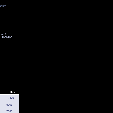
ssum
Tornado
Niesky
ne: 2
: 2059200
Hits
10470
5001
7580