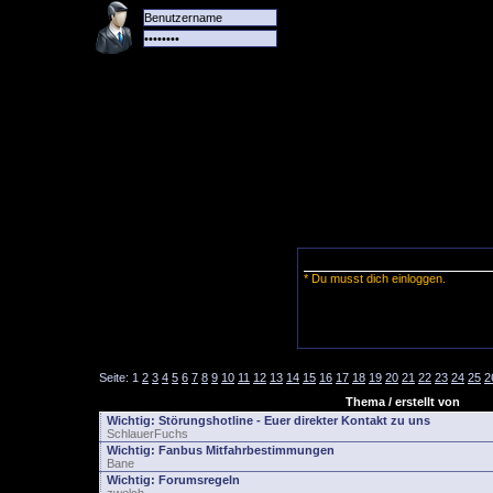
Alle
Das
Forum
Spiele
Team
alle
Tore
* Du musst dich einloggen.
Seite:
1
2
3
4
5
6
7
8
9
10
11
12
13
14
15
16
17
18
19
20
21
22
23
24
25
2
Thema / erstellt von
Wichtig:
Störungshotline - Euer direkter Kontakt zu uns
SchlauerFuchs
Wichtig:
Fanbus Mitfahrbestimmungen
Bane
Wichtig:
Forumsregeln