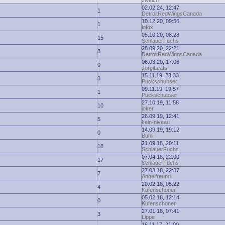
zwelch
02.02.24, 12:47
1
DetroitRedWingsCanada
10.12.20, 09:56
1
iofox
05.10.20, 08:28
15
SchlauerFuchs
28.09.20, 22:21
3
DetroitRedWingsCanada
06.03.20, 17:06
0
JörgiLeafs
15.11.19, 23:33
3
Puckschubser
09.11.19, 19:57
1
Puckschubser
27.10.19, 11:58
10
joker
26.09.19, 12:41
5
kein-niveau
14.09.19, 19:12
0
Buhli
21.09.18, 20:11
18
SchlauerFuchs
07.04.18, 22:00
17
SchlauerFuchs
27.03.18, 22:37
7
Angelfreund
20.02.18, 05:22
4
Kufenschoner
05.02.18, 12:14
0
Kufenschoner
27.01.18, 07:41
3
Lippe
16.11.17, 21:00