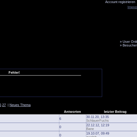
Account registrieren
Impre
»
User Onli
»
Besucher
LiveTicker
Media
Fanbus
Fehler!
6
27
|
Neues Thema
Antworten
letzter Beitrag
30.11.20, 13:35
6
SchlauerFuchs
22.12.12, 12:19
0
Bane
19.10.07, 09:49
0