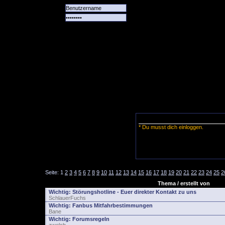
Alle
Das
Forum
Spiele
Team
alle
Tore
* Du musst dich einloggen.
Seite:
1
2
3
4
5
6
7
8
9
10
11
12
13
14
15
16
17
18
19
20
21
22
23
24
25
2
Thema / erstellt von
Wichtig:
Störungshotline - Euer direkter Kontakt zu uns
SchlauerFuchs
Wichtig:
Fanbus Mitfahrbestimmungen
Bane
Wichtig:
Forumsregeln