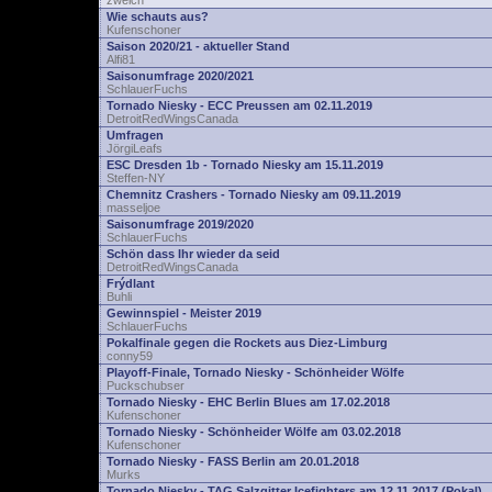
zwelch
Wie schauts aus?
Kufenschoner
Saison 2020/21 - aktueller Stand
Alfi81
Saisonumfrage 2020/2021
SchlauerFuchs
Tornado Niesky - ECC Preussen am 02.11.2019
DetroitRedWingsCanada
Umfragen
JörgiLeafs
ESC Dresden 1b - Tornado Niesky am 15.11.2019
Steffen-NY
Chemnitz Crashers - Tornado Niesky am 09.11.2019
masseljoe
Saisonumfrage 2019/2020
SchlauerFuchs
Schön dass Ihr wieder da seid
DetroitRedWingsCanada
Frýdlant
Buhli
Gewinnspiel - Meister 2019
SchlauerFuchs
Pokalfinale gegen die Rockets aus Diez-Limburg
conny59
Playoff-Finale, Tornado Niesky - Schönheider Wölfe
Puckschubser
Tornado Niesky - EHC Berlin Blues am 17.02.2018
Kufenschoner
Tornado Niesky - Schönheider Wölfe am 03.02.2018
Kufenschoner
Tornado Niesky - FASS Berlin am 20.01.2018
Murks
Tornado Niesky - TAG Salzgitter Icefighters am 12.11.2017 (Pokal)