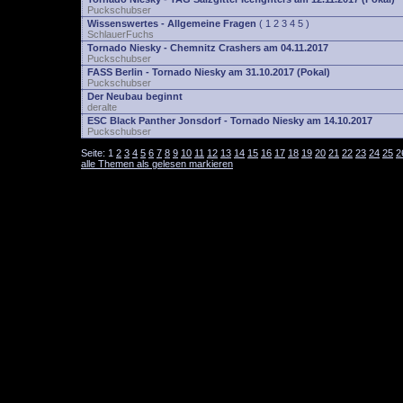
Puckschubser
Wissenswertes - Allgemeine Fragen
(
1
2
3
4
5
)
SchlauerFuchs
Tornado Niesky - Chemnitz Crashers am 04.11.2017
Puckschubser
FASS Berlin - Tornado Niesky am 31.10.2017 (Pokal)
Puckschubser
Der Neubau beginnt
deralte
ESC Black Panther Jonsdorf - Tornado Niesky am 14.10.2017
Puckschubser
Seite:
1
2
3
4
5
6
7
8
9
10
11
12
13
14
15
16
17
18
19
20
21
22
23
24
25
2
alle Themen als gelesen markieren