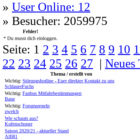
»
User Online: 12
»
Besucher: 2059975
Fehler!
* Du musst dich einloggen.
Seite:
1
2
3
4
5
6
7
8
9
10
1
22
23
24
25
26
27
|
Neues
Thema / erstellt von
Wichtig:
Störungshotline - Euer direkter Kontakt zu uns
SchlauerFuchs
Wichtig:
Fanbus Mitfahrbestimmungen
Bane
Wichtig:
Forumsregeln
zwelch
Wie schauts aus?
Kufenschoner
Saison 2020/21 - aktueller Stand
Alfi81