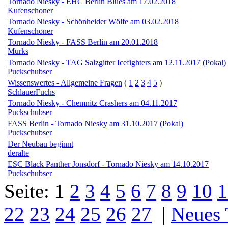
Tornado Niesky - EHC Berlin Blues am 17.02.2018
Kufenschoner
Tornado Niesky - Schönheider Wölfe am 03.02.2018
Kufenschoner
Tornado Niesky - FASS Berlin am 20.01.2018
Murks
Tornado Niesky - TAG Salzgitter Icefighters am 12.11.2017 (Pokal)
Puckschubser
Wissenswertes - Allgemeine Fragen
(
1
2
3
4
5
)
SchlauerFuchs
Tornado Niesky - Chemnitz Crashers am 04.11.2017
Puckschubser
FASS Berlin - Tornado Niesky am 31.10.2017 (Pokal)
Puckschubser
Der Neubau beginnt
deralte
ESC Black Panther Jonsdorf - Tornado Niesky am 14.10.2017
Puckschubser
Seite:
1
2
3
4
5
6
7
8
9
10
1
22
23
24
25
26
27
|
Neues