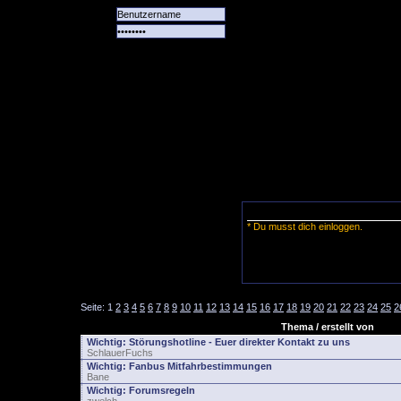
Alle
Das
Forum
Spiele
Team
alle
Tore
* Du musst dich einloggen.
Seite:
1
2
3
4
5
6
7
8
9
10
11
12
13
14
15
16
17
18
19
20
21
22
23
24
25
2
Thema / erstellt von
Wichtig:
Störungshotline - Euer direkter Kontakt zu uns
SchlauerFuchs
Wichtig:
Fanbus Mitfahrbestimmungen
Bane
Wichtig:
Forumsregeln