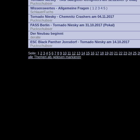
Puckschubser
Wissenswertes - Allgemeine Fragen
(
1
2
3
4
5
)
SchlauerFuchs
Tornado Niesky - Chemnitz Crashers am 04.11.2017
Puckschubser
FASS Berlin - Tornado Niesky am 31.10.2017 (Pokal)
Puckschubser
Der Neubau beginnt
deralte
ESC Black Panther Jonsdorf - Tornado Niesky am 14.10.2017
Puckschubser
Seite:
1
2
3
4
5
6
7
8
9
10
11
12
13
14
15
16
17
18
19
20
21
22
23
24
25
2
alle Themen als gelesen markieren