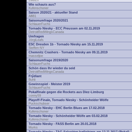
zwelch
Wie schauts aus?
Kufenschoner
Saison 2020/21 - aktueller Stand
Alfi81
Saisonumfrage 2020/2021
SchlauerFuchs
Tornado Niesky - ECC Preussen am 02.11.2019
DetroitRedWingsCanada
Umfragen
JörgiLeafs
ESC Dresden 1b - Tornado Niesky am 15.11.2019
Steffen-NY
Chemnitz Crashers - Tornado Niesky am 09.11.2019
masseljoe
Saisonumfrage 2019/2020
SchlauerFuchs
Schön dass Ihr wieder da seid
DetroitRedWingsCanada
Frýdlant
Buhli
Gewinnspiel - Meister 2019
SchlauerFuchs
Pokalfinale gegen die Rockets aus Diez-Limburg
conny59
Playoff-Finale, Tornado Niesky - Schönheider Wölfe
Puckschubser
Tornado Niesky - EHC Berlin Blues am 17.02.2018
Kufenschoner
Tornado Niesky - Schönheider Wölfe am 03.02.2018
Kufenschoner
Tornado Niesky - FASS Berlin am 20.01.2018
Murks
Tornado Niesky - TAG Salzgitter Icefighters am 12.11.2017 (Pokal)