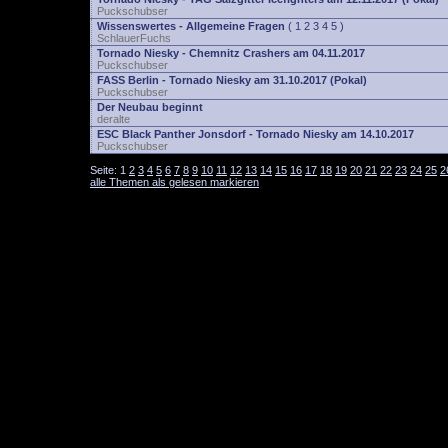
Puckschubser
Wissenswertes - Allgemeine Fragen
(
1
2
3
4
5
)
SchlauerFuchs
Tornado Niesky - Chemnitz Crashers am 04.11.2017
Puckschubser
FASS Berlin - Tornado Niesky am 31.10.2017 (Pokal)
Puckschubser
Der Neubau beginnt
deralte
ESC Black Panther Jonsdorf - Tornado Niesky am 14.10.2017
Puckschubser
Seite:
1
2
3
4
5
6
7
8
9
10
11
12
13
14
15
16
17
18
19
20
21
22
23
24
25
2
alle Themen als gelesen markieren