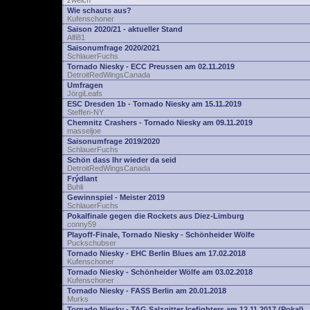
zwelch
Wie schauts aus?
Kufenschoner
Saison 2020/21 - aktueller Stand
Alfi81
Saisonumfrage 2020/2021
SchlauerFuchs
Tornado Niesky - ECC Preussen am 02.11.2019
DetroitRedWingsCanada
Umfragen
JörgiLeafs
ESC Dresden 1b - Tornado Niesky am 15.11.2019
Steffen-NY
Chemnitz Crashers - Tornado Niesky am 09.11.2019
masseljoe
Saisonumfrage 2019/2020
SchlauerFuchs
Schön dass Ihr wieder da seid
DetroitRedWingsCanada
Frýdlant
Buhli
Gewinnspiel - Meister 2019
SchlauerFuchs
Pokalfinale gegen die Rockets aus Diez-Limburg
conny59
Playoff-Finale, Tornado Niesky - Schönheider Wölfe
Puckschubser
Tornado Niesky - EHC Berlin Blues am 17.02.2018
Kufenschoner
Tornado Niesky - Schönheider Wölfe am 03.02.2018
Kufenschoner
Tornado Niesky - FASS Berlin am 20.01.2018
Murks
Tornado Niesky - TAG Salzgitter Icefighters am 12.11.2017 (Pokal)