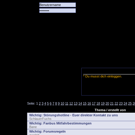
Alle
Das
Forum
Spiele
Team
alle
Tore
* Du musst dich einloggen.
Seite:
1
2
3
4
5
6
7
8
9
10
11
12
13
14
15
16
17
18
19
20
21
22
23
24
25
2
Thema / erstellt von
Wichtig:
Störungshotline - Euer direkter Kontakt zu uns
SchlauerFuchs
Wichtig:
Fanbus Mitfahrbestimmungen
Bane
Wichtig:
Forumsregeln