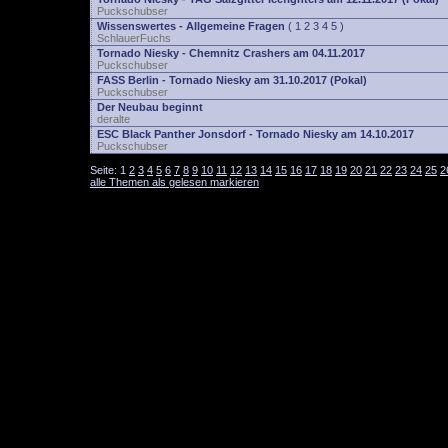
Puckschubser
Wissenswertes - Allgemeine Fragen
(
1
2
3
4
5
)
SchlauerFuchs
Tornado Niesky - Chemnitz Crashers am 04.11.2017
Puckschubser
FASS Berlin - Tornado Niesky am 31.10.2017 (Pokal)
Puckschubser
Der Neubau beginnt
deralte
ESC Black Panther Jonsdorf - Tornado Niesky am 14.10.2017
Puckschubser
Seite:
1
2
3
4
5
6
7
8
9
10
11
12
13
14
15
16
17
18
19
20
21
22
23
24
25
2
alle Themen als gelesen markieren