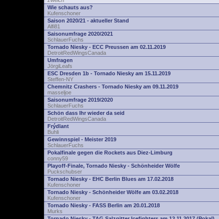
zwelch
Wie schauts aus?
Kufenschoner
Saison 2020/21 - aktueller Stand
Alfi81
Saisonumfrage 2020/2021
SchlauerFuchs
Tornado Niesky - ECC Preussen am 02.11.2019
DetroitRedWingsCanada
Umfragen
JörgiLeafs
ESC Dresden 1b - Tornado Niesky am 15.11.2019
Steffen-NY
Chemnitz Crashers - Tornado Niesky am 09.11.2019
masseljoe
Saisonumfrage 2019/2020
SchlauerFuchs
Schön dass Ihr wieder da seid
DetroitRedWingsCanada
Frýdlant
Buhli
Gewinnspiel - Meister 2019
SchlauerFuchs
Pokalfinale gegen die Rockets aus Diez-Limburg
conny59
Playoff-Finale, Tornado Niesky - Schönheider Wölfe
Puckschubser
Tornado Niesky - EHC Berlin Blues am 17.02.2018
Kufenschoner
Tornado Niesky - Schönheider Wölfe am 03.02.2018
Kufenschoner
Tornado Niesky - FASS Berlin am 20.01.2018
Murks
Tornado Niesky - TAG Salzgitter Icefighters am 12.11.2017 (Pokal)