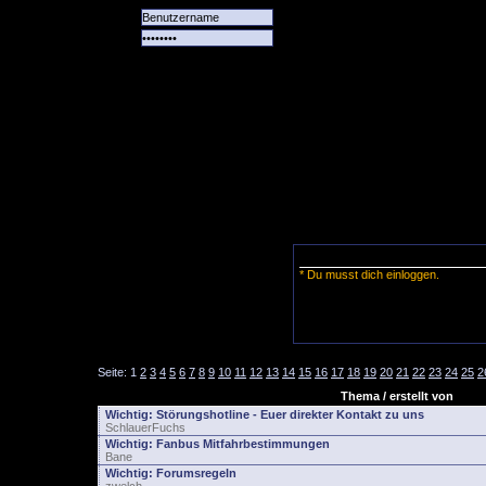
Alle
Das
Forum
Spiele
Team
alle
Tore
* Du musst dich einloggen.
Seite:
1
2
3
4
5
6
7
8
9
10
11
12
13
14
15
16
17
18
19
20
21
22
23
24
25
2
Thema / erstellt von
Wichtig:
Störungshotline - Euer direkter Kontakt zu uns
SchlauerFuchs
Wichtig:
Fanbus Mitfahrbestimmungen
Bane
Wichtig:
Forumsregeln