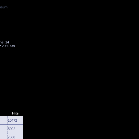
ssum
Tornado
Niesky
ne: 14
: 2059739
Hits
10472
5002
7580