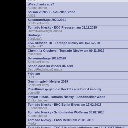
zwelch
Wie schauts aus?
Kufenschoner
Saison 2020/21 - aktueller Stand
Alfi81
Saisonumfrage 2020/2021
SchlauerFuchs
Tornado Niesky - ECC Preussen am 02.11.2019
DetroitRedWingsCanada
Umfragen
JörgiLeafs
ESC Dresden 1b - Tornado Niesky am 15.11.2019
Steffen-NY
Chemnitz Crashers - Tornado Niesky am 09.11.2019
masseljoe
Saisonumfrage 2019/2020
SchlauerFuchs
Schön dass Ihr wieder da seid
DetroitRedWingsCanada
Frýdlant
Buhli
Gewinnspiel - Meister 2019
SchlauerFuchs
Pokalfinale gegen die Rockets aus Diez-Limburg
conny59
Playoff-Finale, Tornado Niesky - Schönheider Wölfe
Puckschubser
Tornado Niesky - EHC Berlin Blues am 17.02.2018
Kufenschoner
Tornado Niesky - Schönheider Wölfe am 03.02.2018
Kufenschoner
Tornado Niesky - FASS Berlin am 20.01.2018
Murks
Tornado Niesky - TAG Salzgitter Icefighters am 12.11.2017 (Pokal)