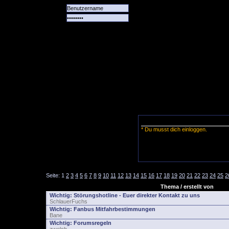
Alle
Das
Forum
Spiele
Team
alle
Tore
* Du musst dich einloggen.
Seite:
1
2
3
4
5
6
7
8
9
10
11
12
13
14
15
16
17
18
19
20
21
22
23
24
25
2
Thema / erstellt von
Wichtig:
Störungshotline - Euer direkter Kontakt zu uns
SchlauerFuchs
Wichtig:
Fanbus Mitfahrbestimmungen
Bane
Wichtig:
Forumsregeln