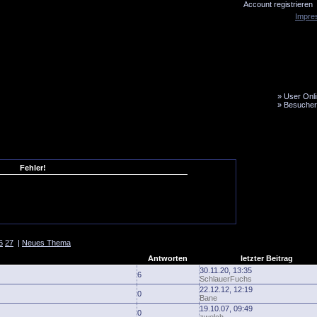
Account registrieren
Impre
»
User Onli
»
Besucher
LiveTicker
Media
Fanbus
Fehler!
6
27
|
Neues Thema
Antworten
letzter Beitrag
30.11.20, 13:35
6
SchlauerFuchs
22.12.12, 12:19
0
Bane
19.10.07, 09:49
0