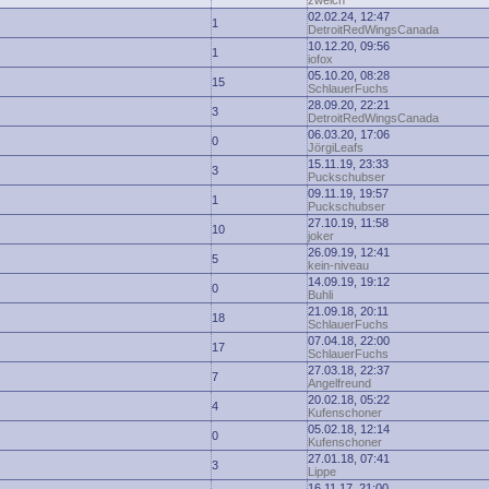
zwelch
02.02.24, 12:47
1
DetroitRedWingsCanada
10.12.20, 09:56
1
iofox
05.10.20, 08:28
15
SchlauerFuchs
28.09.20, 22:21
3
DetroitRedWingsCanada
06.03.20, 17:06
0
JörgiLeafs
15.11.19, 23:33
3
Puckschubser
09.11.19, 19:57
1
Puckschubser
27.10.19, 11:58
10
joker
26.09.19, 12:41
5
kein-niveau
14.09.19, 19:12
0
Buhli
21.09.18, 20:11
18
SchlauerFuchs
07.04.18, 22:00
17
SchlauerFuchs
27.03.18, 22:37
7
Angelfreund
20.02.18, 05:22
4
Kufenschoner
05.02.18, 12:14
0
Kufenschoner
27.01.18, 07:41
3
Lippe
16.11.17, 21:00