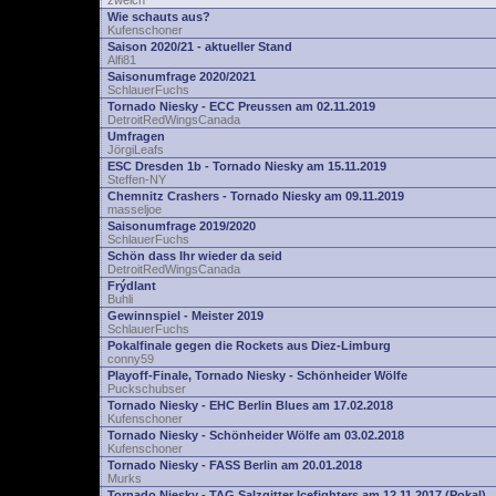
zwelch
Wie schauts aus?
Kufenschoner
Saison 2020/21 - aktueller Stand
Alfi81
Saisonumfrage 2020/2021
SchlauerFuchs
Tornado Niesky - ECC Preussen am 02.11.2019
DetroitRedWingsCanada
Umfragen
JörgiLeafs
ESC Dresden 1b - Tornado Niesky am 15.11.2019
Steffen-NY
Chemnitz Crashers - Tornado Niesky am 09.11.2019
masseljoe
Saisonumfrage 2019/2020
SchlauerFuchs
Schön dass Ihr wieder da seid
DetroitRedWingsCanada
Frýdlant
Buhli
Gewinnspiel - Meister 2019
SchlauerFuchs
Pokalfinale gegen die Rockets aus Diez-Limburg
conny59
Playoff-Finale, Tornado Niesky - Schönheider Wölfe
Puckschubser
Tornado Niesky - EHC Berlin Blues am 17.02.2018
Kufenschoner
Tornado Niesky - Schönheider Wölfe am 03.02.2018
Kufenschoner
Tornado Niesky - FASS Berlin am 20.01.2018
Murks
Tornado Niesky - TAG Salzgitter Icefighters am 12.11.2017 (Pokal)