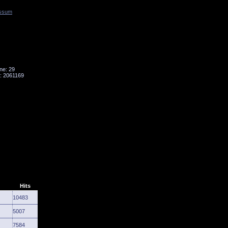
ssum
Tornado
Niesky
ne: 29
: 2061169
Hits
10483
5007
7584