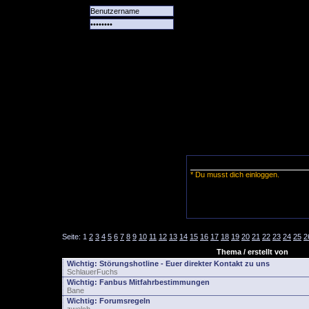
Alle
Das
Forum
Spiele
Team
alle
Tore
* Du musst dich einloggen.
Seite:
1
2
3
4
5
6
7
8
9
10
11
12
13
14
15
16
17
18
19
20
21
22
23
24
25
2
Thema / erstellt von
Wichtig:
Störungshotline - Euer direkter Kontakt zu uns
SchlauerFuchs
Wichtig:
Fanbus Mitfahrbestimmungen
Bane
Wichtig:
Forumsregeln