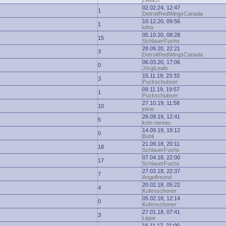
zwelch
02.02.24, 12:47
1
DetroitRedWingsCanada
10.12.20, 09:56
1
iofox
05.10.20, 08:28
15
SchlauerFuchs
28.09.20, 22:21
3
DetroitRedWingsCanada
06.03.20, 17:06
0
JörgiLeafs
15.11.19, 23:33
3
Puckschubser
09.11.19, 19:57
1
Puckschubser
27.10.19, 11:58
10
joker
26.09.19, 12:41
5
kein-niveau
14.09.19, 19:12
0
Buhli
21.09.18, 20:11
18
SchlauerFuchs
07.04.18, 22:00
17
SchlauerFuchs
27.03.18, 22:37
7
Angelfreund
20.02.18, 05:22
4
Kufenschoner
05.02.18, 12:14
0
Kufenschoner
27.01.18, 07:41
3
Lippe
16.11.17, 21:00