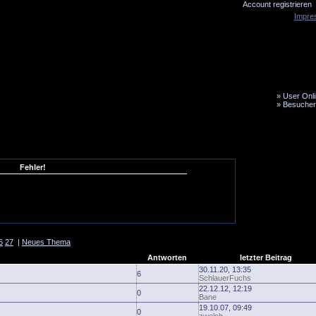
Account registrieren
Impre
»
User Onli
»
Besucher
LiveTicker
Media
Fanbus
Fehler!
6
27
|
Neues Thema
Antworten
letzter Beitrag
30.11.20, 13:35
6
SchlauerFuchs
22.12.12, 12:19
0
Bane
19.10.07, 09:49
0