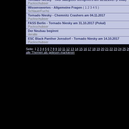
Puckschubser
Wissenswertes - Allgemeine Fragen
(
1
2
3
4
5
)
SchlauerFuchs
Tornado Niesky - Chemnitz Crashers am 04.11.2017
Puckschubser
FASS Berlin - Tornado Niesky am 31.10.2017 (Pokal)
Puckschubser
Der Neubau beginnt
deralte
ESC Black Panther Jonsdorf - Tornado Niesky am 14.10.2017
Puckschubser
Seite:
1
2
3
4
5
6
7
8
9
10
11
12
13
14
15
16
17
18
19
20
21
22
23
24
25
2
alle Themen als gelesen markieren