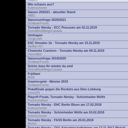
zwelch
Wie schauts aus?
Kufenschoner
Saison 2020/21 - aktueller Stand
Alfi81
Saisonumfrage 2020/2021
SchlauerFuchs
Tornado Niesky - ECC Preussen am 02.11.2019
DetroitRedWingsCanada
Umfragen
JörgiLeafs
ESC Dresden 1b - Tornado Niesky am 15.11.2019
Steffen-NY
Chemnitz Crashers - Tornado Niesky am 09.11.2019
masseljoe
Saisonumfrage 2019/2020
SchlauerFuchs
Schön dass Ihr wieder da seid
DetroitRedWingsCanada
Frýdlant
Buhli
Gewinnspiel - Meister 2019
SchlauerFuchs
Pokalfinale gegen die Rockets aus Diez-Limburg
conny59
Playoff-Finale, Tornado Niesky - Schönheider Wölfe
Puckschubser
Tornado Niesky - EHC Berlin Blues am 17.02.2018
Kufenschoner
Tornado Niesky - Schönheider Wölfe am 03.02.2018
Kufenschoner
Tornado Niesky - FASS Berlin am 20.01.2018
Murks
Tornado Niesky - TAG Salzgitter Icefighters am 12.11.2017 (Pokal)