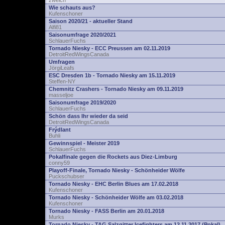
zwelch
Wie schauts aus?
Kufenschoner
Saison 2020/21 - aktueller Stand
Alfi81
Saisonumfrage 2020/2021
SchlauerFuchs
Tornado Niesky - ECC Preussen am 02.11.2019
DetroitRedWingsCanada
Umfragen
JörgiLeafs
ESC Dresden 1b - Tornado Niesky am 15.11.2019
Steffen-NY
Chemnitz Crashers - Tornado Niesky am 09.11.2019
masseljoe
Saisonumfrage 2019/2020
SchlauerFuchs
Schön dass Ihr wieder da seid
DetroitRedWingsCanada
Frýdlant
Buhli
Gewinnspiel - Meister 2019
SchlauerFuchs
Pokalfinale gegen die Rockets aus Diez-Limburg
conny59
Playoff-Finale, Tornado Niesky - Schönheider Wölfe
Puckschubser
Tornado Niesky - EHC Berlin Blues am 17.02.2018
Kufenschoner
Tornado Niesky - Schönheider Wölfe am 03.02.2018
Kufenschoner
Tornado Niesky - FASS Berlin am 20.01.2018
Murks
Tornado Niesky - TAG Salzgitter Icefighters am 12.11.2017 (Pokal)