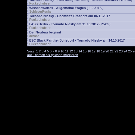
Puckschubser
Wissenswertes - Allgemeine Fragen
(
1
2
3
4
5
)
SchlauerFuchs
Tornado Niesky - Chemnitz Crashers am 04.11.2017
Puckschubser
FASS Berlin - Tornado Niesky am 31.10.2017 (Pokal)
Puckschubser
Der Neubau beginnt
deralte
ESC Black Panther Jonsdorf - Tornado Niesky am 14.10.2017
Puckschubser
Seite:
1
2
3
4
5
6
7
8
9
10
11
12
13
14
15
16
17
18
19
20
21
22
23
24
25
2
alle Themen als gelesen markieren