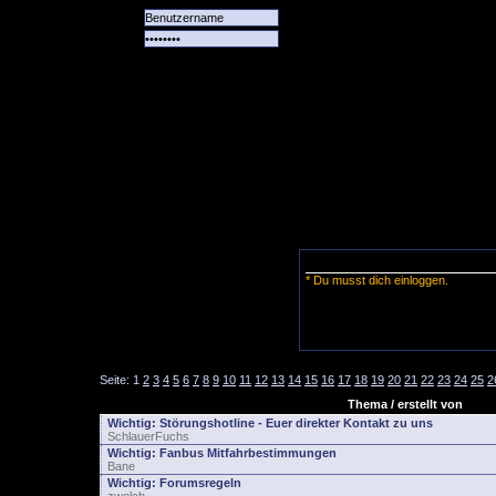
Alle
Das
Forum
Spiele
Team
alle
Tore
* Du musst dich einloggen.
Seite:
1
2
3
4
5
6
7
8
9
10
11
12
13
14
15
16
17
18
19
20
21
22
23
24
25
2
Thema / erstellt von
Wichtig:
Störungshotline - Euer direkter Kontakt zu uns
SchlauerFuchs
Wichtig:
Fanbus Mitfahrbestimmungen
Bane
Wichtig:
Forumsregeln