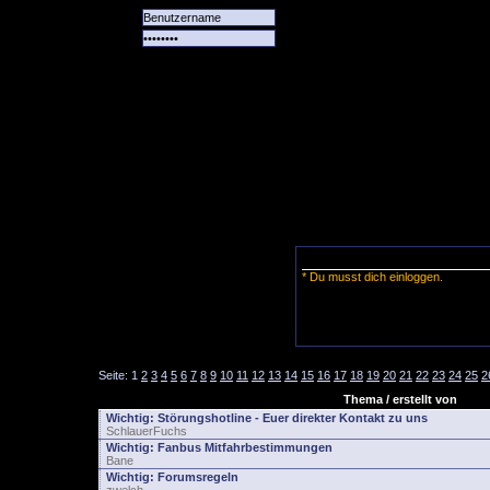
Alle
Das
Forum
Spiele
Team
alle
Tore
* Du musst dich einloggen.
Seite:
1
2
3
4
5
6
7
8
9
10
11
12
13
14
15
16
17
18
19
20
21
22
23
24
25
2
Thema / erstellt von
Wichtig:
Störungshotline - Euer direkter Kontakt zu uns
SchlauerFuchs
Wichtig:
Fanbus Mitfahrbestimmungen
Bane
Wichtig:
Forumsregeln