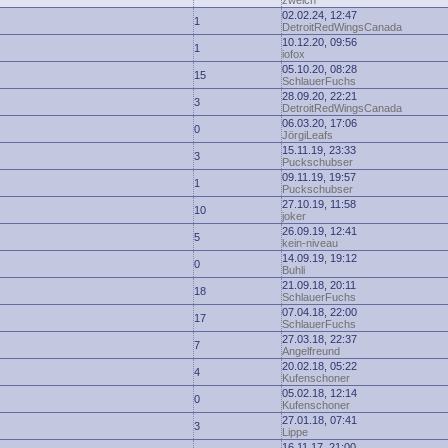
zwelch
02.02.24, 12:47
1
DetroitRedWingsCanada
10.12.20, 09:56
1
iofox
05.10.20, 08:28
15
SchlauerFuchs
28.09.20, 22:21
3
DetroitRedWingsCanada
06.03.20, 17:06
0
JörgiLeafs
15.11.19, 23:33
3
Puckschubser
09.11.19, 19:57
1
Puckschubser
27.10.19, 11:58
10
joker
26.09.19, 12:41
5
kein-niveau
14.09.19, 19:12
0
Buhli
21.09.18, 20:11
18
SchlauerFuchs
07.04.18, 22:00
17
SchlauerFuchs
27.03.18, 22:37
7
Angelfreund
20.02.18, 05:22
4
Kufenschoner
05.02.18, 12:14
0
Kufenschoner
27.01.18, 07:41
3
Lippe
16.11.17, 21:00