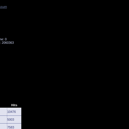
ssum
Tornado
Niesky
ne: 0
: 2060363
Hits
10476
5003
7583