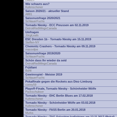
zwelch
Wie schauts aus?
Kufenschoner
Saison 2020/21 - aktueller Stand
Alfi81
Saisonumfrage 2020/2021
SchlauerFuchs
Tornado Niesky - ECC Preussen am 02.11.2019
DetroitRedWingsCanada
Umfragen
JörgiLeafs
ESC Dresden 1b - Tornado Niesky am 15.11.2019
Steffen-NY
Chemnitz Crashers - Tornado Niesky am 09.11.2019
masseljoe
Saisonumfrage 2019/2020
SchlauerFuchs
Schön dass Ihr wieder da seid
DetroitRedWingsCanada
Frýdlant
Buhli
Gewinnspiel - Meister 2019
SchlauerFuchs
Pokalfinale gegen die Rockets aus Diez-Limburg
conny59
Playoff-Finale, Tornado Niesky - Schönheider Wölfe
Puckschubser
Tornado Niesky - EHC Berlin Blues am 17.02.2018
Kufenschoner
Tornado Niesky - Schönheider Wölfe am 03.02.2018
Kufenschoner
Tornado Niesky - FASS Berlin am 20.01.2018
Murks
Tornado Niesky - TAG Salzgitter Icefighters am 12.11.2017 (Pokal)