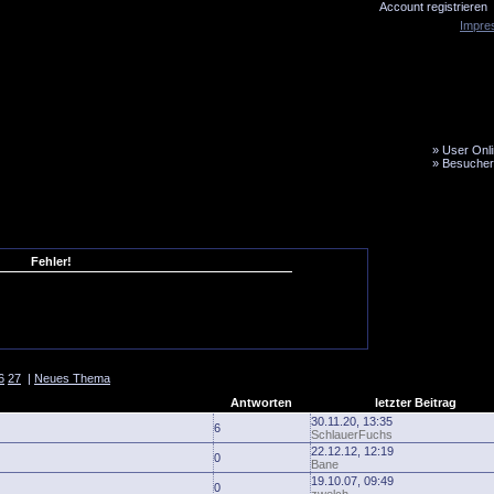
Account registrieren
Impre
»
User Onli
»
Besucher
LiveTicker
Media
Fanbus
Fehler!
6
27
|
Neues Thema
Antworten
letzter Beitrag
30.11.20, 13:35
6
SchlauerFuchs
22.12.12, 12:19
0
Bane
19.10.07, 09:49
0