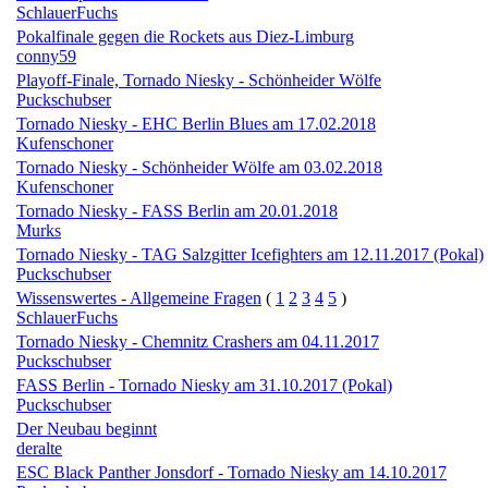
SchlauerFuchs
Pokalfinale gegen die Rockets aus Diez-Limburg
conny59
Playoff-Finale, Tornado Niesky - Schönheider Wölfe
Puckschubser
Tornado Niesky - EHC Berlin Blues am 17.02.2018
Kufenschoner
Tornado Niesky - Schönheider Wölfe am 03.02.2018
Kufenschoner
Tornado Niesky - FASS Berlin am 20.01.2018
Murks
Tornado Niesky - TAG Salzgitter Icefighters am 12.11.2017 (Pokal)
Puckschubser
Wissenswertes - Allgemeine Fragen
(
1
2
3
4
5
)
SchlauerFuchs
Tornado Niesky - Chemnitz Crashers am 04.11.2017
Puckschubser
FASS Berlin - Tornado Niesky am 31.10.2017 (Pokal)
Puckschubser
Der Neubau beginnt
deralte
ESC Black Panther Jonsdorf - Tornado Niesky am 14.10.2017