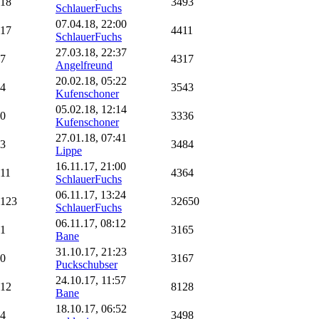
18
3493
SchlauerFuchs
07.04.18, 22:00
17
4411
SchlauerFuchs
27.03.18, 22:37
7
4317
Angelfreund
20.02.18, 05:22
4
3543
Kufenschoner
05.02.18, 12:14
0
3336
Kufenschoner
27.01.18, 07:41
3
3484
Lippe
16.11.17, 21:00
11
4364
SchlauerFuchs
06.11.17, 13:24
123
32650
SchlauerFuchs
06.11.17, 08:12
1
3165
Bane
31.10.17, 21:23
0
3167
Puckschubser
24.10.17, 11:57
12
8128
Bane
18.10.17, 06:52
4
3498