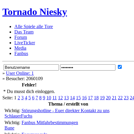
Tornado Niesky
Alle Spiele alle Tore
Das Team
Forum
LiveTicker
Media
Fanbus
»
User Online: 1
»
Besucher: 2060109
Fehler!
* Du musst dich einloggen.
Seite:
1
2
3
4
5
6
7
8
9
10
11
12
13
14
15
16
17
18
19
20
21
22
23
2
Thema / erstellt von
Wichtig:
Störungshotline - Euer direkter Kontakt zu uns
SchlauerFuchs
Wichtig:
Fanbus Mitfahrbestimmungen
Bane