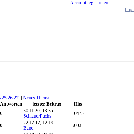
Account registrieren
Impr
4
25
26
27
|
Neues Thema
Antworten
letzter Beitrag
Hits
30.11.20, 13:35
6
10475
SchlauerFuchs
22.12.12, 12:19
0
5003
Bane