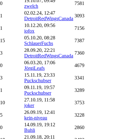
19.10.07, 09:49
0
7581
zwelch
02.02.24, 12:47
1
3093
DetroitRedWingsCanada
10.12.20, 09:56
1
7156
iofox
05.10.20, 08:28
15
7387
SchlauerFuchs
28.09.20, 22:21
3
7360
DetroitRedWingsCanada
06.03.20, 17:06
0
4679
JörgiLeafs
15.11.19, 23:33
3
3341
Puckschubser
09.11.19, 19:57
1
3289
Puckschubser
27.10.19, 11:58
10
3753
joker
26.09.19, 12:41
5
3228
kein-niveau
14.09.19, 19:12
0
2860
Buhli
21.09.18, 20:11