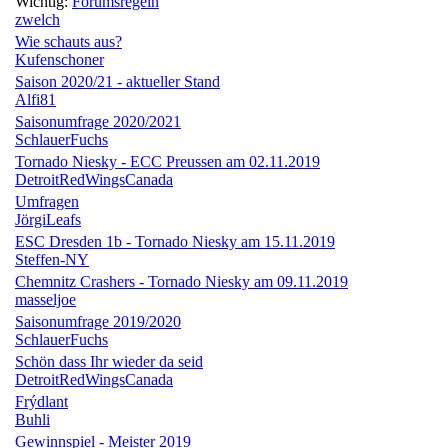
Wichtig:
Forumsregeln
zwelch
Wie schauts aus?
Kufenschoner
Saison 2020/21 - aktueller Stand
Alfi81
Saisonumfrage 2020/2021
SchlauerFuchs
Tornado Niesky - ECC Preussen am 02.11.2019
DetroitRedWingsCanada
Umfragen
JörgiLeafs
ESC Dresden 1b - Tornado Niesky am 15.11.2019
Steffen-NY
Chemnitz Crashers - Tornado Niesky am 09.11.2019
masseljoe
Saisonumfrage 2019/2020
SchlauerFuchs
Schön dass Ihr wieder da seid
DetroitRedWingsCanada
Frýdlant
Buhli
Gewinnspiel - Meister 2019