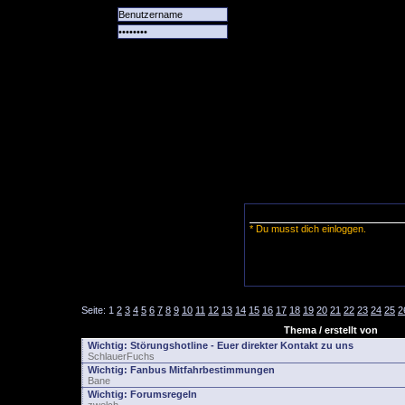
Alle
Das
Forum
Spiele
Team
alle
Tore
* Du musst dich einloggen.
Seite:
1
2
3
4
5
6
7
8
9
10
11
12
13
14
15
16
17
18
19
20
21
22
23
24
25
2
Thema / erstellt von
Wichtig:
Störungshotline - Euer direkter Kontakt zu uns
SchlauerFuchs
Wichtig:
Fanbus Mitfahrbestimmungen
Bane
Wichtig:
Forumsregeln