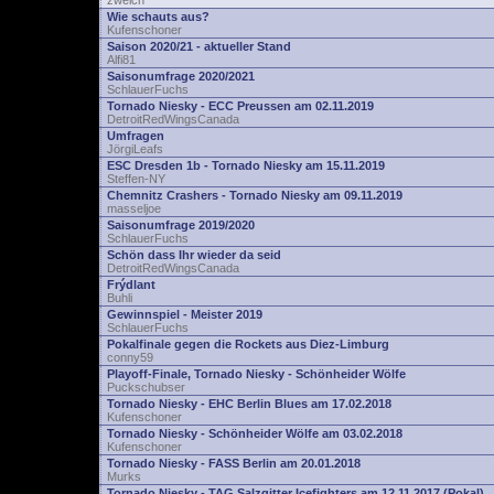
zwelch
Wie schauts aus?
Kufenschoner
Saison 2020/21 - aktueller Stand
Alfi81
Saisonumfrage 2020/2021
SchlauerFuchs
Tornado Niesky - ECC Preussen am 02.11.2019
DetroitRedWingsCanada
Umfragen
JörgiLeafs
ESC Dresden 1b - Tornado Niesky am 15.11.2019
Steffen-NY
Chemnitz Crashers - Tornado Niesky am 09.11.2019
masseljoe
Saisonumfrage 2019/2020
SchlauerFuchs
Schön dass Ihr wieder da seid
DetroitRedWingsCanada
Frýdlant
Buhli
Gewinnspiel - Meister 2019
SchlauerFuchs
Pokalfinale gegen die Rockets aus Diez-Limburg
conny59
Playoff-Finale, Tornado Niesky - Schönheider Wölfe
Puckschubser
Tornado Niesky - EHC Berlin Blues am 17.02.2018
Kufenschoner
Tornado Niesky - Schönheider Wölfe am 03.02.2018
Kufenschoner
Tornado Niesky - FASS Berlin am 20.01.2018
Murks
Tornado Niesky - TAG Salzgitter Icefighters am 12.11.2017 (Pokal)