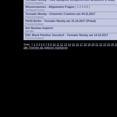
Puckschubser
Wissenswertes - Allgemeine Fragen
(
1
2
3
4
5
)
SchlauerFuchs
Tornado Niesky - Chemnitz Crashers am 04.11.2017
Puckschubser
FASS Berlin - Tornado Niesky am 31.10.2017 (Pokal)
Puckschubser
Der Neubau beginnt
deralte
ESC Black Panther Jonsdorf - Tornado Niesky am 14.10.2017
Puckschubser
Seite:
1
2
3
4
5
6
7
8
9
10
11
12
13
14
15
16
17
18
19
20
21
22
23
24
25
2
alle Themen als gelesen markieren