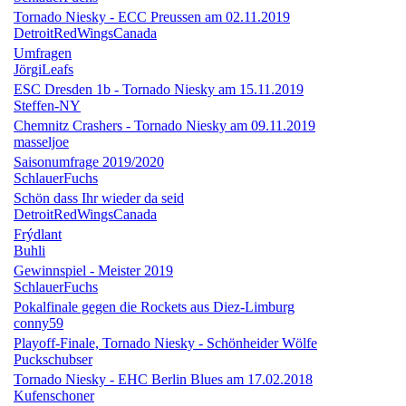
Tornado Niesky - ECC Preussen am 02.11.2019
DetroitRedWingsCanada
Umfragen
JörgiLeafs
ESC Dresden 1b - Tornado Niesky am 15.11.2019
Steffen-NY
Chemnitz Crashers - Tornado Niesky am 09.11.2019
masseljoe
Saisonumfrage 2019/2020
SchlauerFuchs
Schön dass Ihr wieder da seid
DetroitRedWingsCanada
Frýdlant
Buhli
Gewinnspiel - Meister 2019
SchlauerFuchs
Pokalfinale gegen die Rockets aus Diez-Limburg
conny59
Playoff-Finale, Tornado Niesky - Schönheider Wölfe
Puckschubser
Tornado Niesky - EHC Berlin Blues am 17.02.2018
Kufenschoner