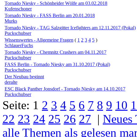
Tornado Niesky - Schönheider Wölfe am 03.02.2018
Kufenschoner
Tornado Niesky - FASS Berlin am 20.01.2018
Murks
Tornado Niesky - TAG Salzgitter Icefighters am 12.11.2017 (Pokal)
Puckschubser
Wissenswertes - Allgemeine Fragen
(
1
2
3
4
5
)
SchlauerFuchs
Tornado Niesky - Chemnitz Crashers am 04.11.2017
Puckschubser
FASS Berlin - Tornado Niesky am 31.10.2017 (Pokal)
Puckschubser
Der Neubau beginnt
deralte
ESC Black Panther Jonsdorf - Tornado Niesky am 14.10.2017
Puckschubser
Seite:
1
2
3
4
5
6
7
8
9
10
1
22
23
24
25
26
27
|
Neues
alle Themen als gelesen ma