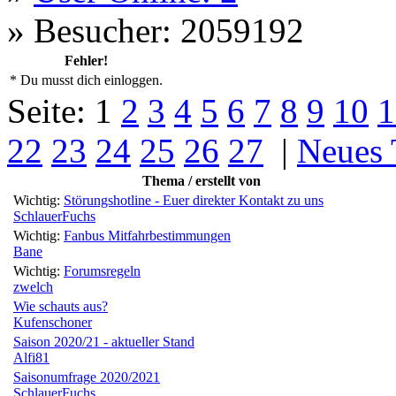
»
Besucher: 2059192
Fehler!
* Du musst dich einloggen.
Seite:
1
2
3
4
5
6
7
8
9
10
1
22
23
24
25
26
27
|
Neues
Thema / erstellt von
Wichtig:
Störungshotline - Euer direkter Kontakt zu uns
SchlauerFuchs
Wichtig:
Fanbus Mitfahrbestimmungen
Bane
Wichtig:
Forumsregeln
zwelch
Wie schauts aus?
Kufenschoner
Saison 2020/21 - aktueller Stand
Alfi81
Saisonumfrage 2020/2021
SchlauerFuchs