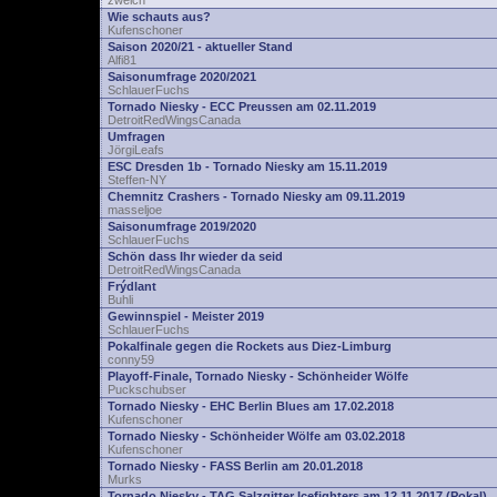
zwelch
Wie schauts aus?
Kufenschoner
Saison 2020/21 - aktueller Stand
Alfi81
Saisonumfrage 2020/2021
SchlauerFuchs
Tornado Niesky - ECC Preussen am 02.11.2019
DetroitRedWingsCanada
Umfragen
JörgiLeafs
ESC Dresden 1b - Tornado Niesky am 15.11.2019
Steffen-NY
Chemnitz Crashers - Tornado Niesky am 09.11.2019
masseljoe
Saisonumfrage 2019/2020
SchlauerFuchs
Schön dass Ihr wieder da seid
DetroitRedWingsCanada
Frýdlant
Buhli
Gewinnspiel - Meister 2019
SchlauerFuchs
Pokalfinale gegen die Rockets aus Diez-Limburg
conny59
Playoff-Finale, Tornado Niesky - Schönheider Wölfe
Puckschubser
Tornado Niesky - EHC Berlin Blues am 17.02.2018
Kufenschoner
Tornado Niesky - Schönheider Wölfe am 03.02.2018
Kufenschoner
Tornado Niesky - FASS Berlin am 20.01.2018
Murks
Tornado Niesky - TAG Salzgitter Icefighters am 12.11.2017 (Pokal)