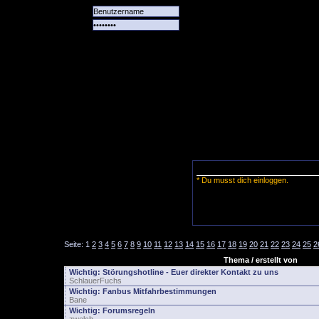
Alle
Das
Forum
Spiele
Team
alle
Tore
* Du musst dich einloggen.
Seite:
1
2
3
4
5
6
7
8
9
10
11
12
13
14
15
16
17
18
19
20
21
22
23
24
25
2
Thema / erstellt von
Wichtig:
Störungshotline - Euer direkter Kontakt zu uns
SchlauerFuchs
Wichtig:
Fanbus Mitfahrbestimmungen
Bane
Wichtig:
Forumsregeln