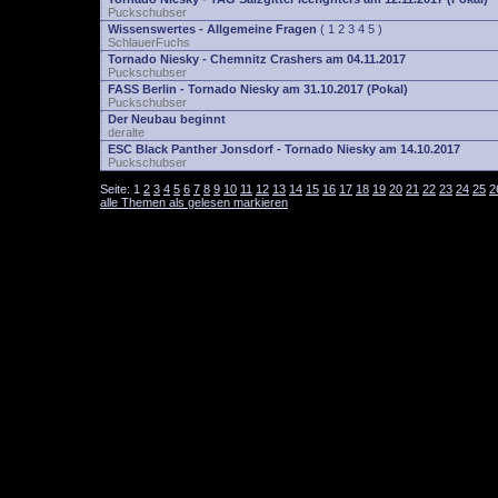
Puckschubser
Wissenswertes - Allgemeine Fragen
(
1
2
3
4
5
)
SchlauerFuchs
Tornado Niesky - Chemnitz Crashers am 04.11.2017
Puckschubser
FASS Berlin - Tornado Niesky am 31.10.2017 (Pokal)
Puckschubser
Der Neubau beginnt
deralte
ESC Black Panther Jonsdorf - Tornado Niesky am 14.10.2017
Puckschubser
Seite:
1
2
3
4
5
6
7
8
9
10
11
12
13
14
15
16
17
18
19
20
21
22
23
24
25
2
alle Themen als gelesen markieren