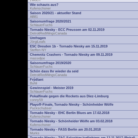
zwelch
Wie schauts aus?
Kufenschoner
Saison 2020/21 - aktueller Stand
Alfi81
Saisonumfrage 2020/2021
SchlauerFuchs
Tornado Niesky - ECC Preussen am 02.11.2019
DetroitRedWingsCanada
Umfragen
JörgiLeafs
ESC Dresden 1b - Tornado Niesky am 15.11.2019
Steffen-NY
Chemnitz Crashers - Tornado Niesky am 09.11.2019
masseljoe
Saisonumfrage 2019/2020
SchlauerFuchs
Schön dass Ihr wieder da seid
DetroitRedWingsCanada
Frýdlant
Buhli
Gewinnspiel - Meister 2019
SchlauerFuchs
Pokalfinale gegen die Rockets aus Diez-Limburg
conny59
Playoff-Finale, Tornado Niesky - Schönheider Wölfe
Puckschubser
Tornado Niesky - EHC Berlin Blues am 17.02.2018
Kufenschoner
Tornado Niesky - Schönheider Wölfe am 03.02.2018
Kufenschoner
Tornado Niesky - FASS Berlin am 20.01.2018
Murks
Tornado Niesky - TAG Salzgitter Icefighters am 12.11.2017 (Pokal)