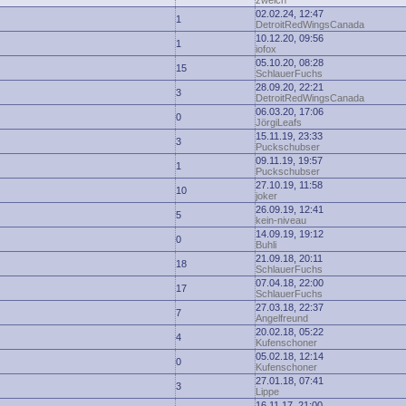
zwelch
02.02.24, 12:47
1
DetroitRedWingsCanada
10.12.20, 09:56
1
iofox
05.10.20, 08:28
15
SchlauerFuchs
28.09.20, 22:21
3
DetroitRedWingsCanada
06.03.20, 17:06
0
JörgiLeafs
15.11.19, 23:33
3
Puckschubser
09.11.19, 19:57
1
Puckschubser
27.10.19, 11:58
10
joker
26.09.19, 12:41
5
kein-niveau
14.09.19, 19:12
0
Buhli
21.09.18, 20:11
18
SchlauerFuchs
07.04.18, 22:00
17
SchlauerFuchs
27.03.18, 22:37
7
Angelfreund
20.02.18, 05:22
4
Kufenschoner
05.02.18, 12:14
0
Kufenschoner
27.01.18, 07:41
3
Lippe
16.11.17, 21:00