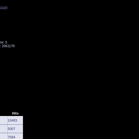
ssum
Tornado
Niesky
ne: 5
: 2061178
Hits
10483
5007
7584