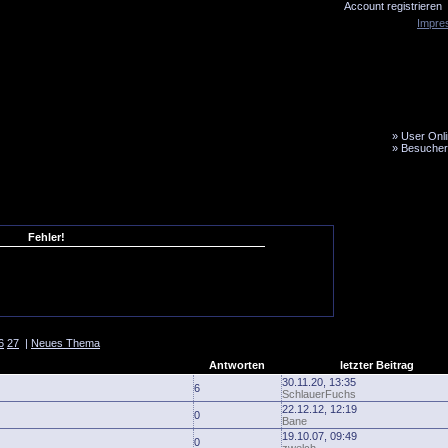
Account registrieren
Impre
»
User Onli
»
Besucher
LiveTicker
Media
Fanbus
Fehler!
6
27
|
Neues Thema
Antworten
letzter Beitrag
30.11.20, 13:35
6
SchlauerFuchs
22.12.12, 12:19
0
Bane
19.10.07, 09:49
0