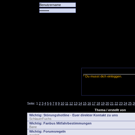
Alle
Das
Forum
Spiele
Team
alle
Tore
* Du musst dich einloggen.
Seite:
1
2
3
4
5
6
7
8
9
10
11
12
13
14
15
16
17
18
19
20
21
22
23
24
25
2
Thema / erstellt von
Wichtig:
Störungshotline - Euer direkter Kontakt zu uns
SchlauerFuchs
Wichtig:
Fanbus Mitfahrbestimmungen
Bane
Wichtig:
Forumsregeln