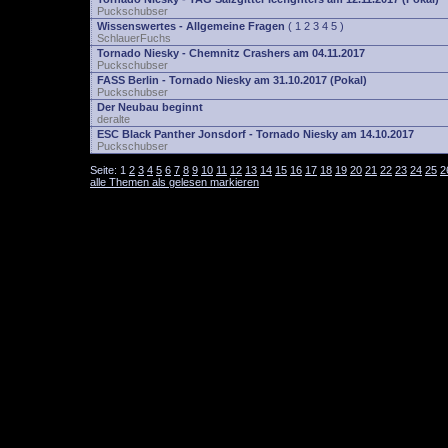
Puckschubser
Wissenswertes - Allgemeine Fragen
(
1
2
3
4
5
)
SchlauerFuchs
Tornado Niesky - Chemnitz Crashers am 04.11.2017
Puckschubser
FASS Berlin - Tornado Niesky am 31.10.2017 (Pokal)
Puckschubser
Der Neubau beginnt
deralte
ESC Black Panther Jonsdorf - Tornado Niesky am 14.10.2017
Puckschubser
Seite:
1
2
3
4
5
6
7
8
9
10
11
12
13
14
15
16
17
18
19
20
21
22
23
24
25
2
alle Themen als gelesen markieren