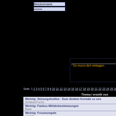
Alle
Das
Forum
Spiele
Team
alle
Tore
* Du musst dich einloggen.
Seite:
1
2
3
4
5
6
7
8
9
10
11
12
13
14
15
16
17
18
19
20
21
22
23
24
25
2
Thema / erstellt von
Wichtig:
Störungshotline - Euer direkter Kontakt zu uns
SchlauerFuchs
Wichtig:
Fanbus Mitfahrbestimmungen
Bane
Wichtig:
Forumsregeln