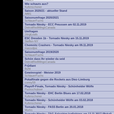
zwelch
Wie schauts aus?
Kufenschoner
Saison 2020/21 - aktueller Stand
Alfi81
Saisonumfrage 2020/2021
SchlauerFuchs
Tornado Niesky - ECC Preussen am 02.11.2019
DetroitRedWingsCanada
Umfragen
JörgiLeafs
ESC Dresden 1b - Tornado Niesky am 15.11.2019
Steffen-NY
Chemnitz Crashers - Tornado Niesky am 09.11.2019
masseljoe
Saisonumfrage 2019/2020
SchlauerFuchs
Schön dass Ihr wieder da seid
DetroitRedWingsCanada
Frýdlant
Buhli
Gewinnspiel - Meister 2019
SchlauerFuchs
Pokalfinale gegen die Rockets aus Diez-Limburg
conny59
Playoff-Finale, Tornado Niesky - Schönheider Wölfe
Puckschubser
Tornado Niesky - EHC Berlin Blues am 17.02.2018
Kufenschoner
Tornado Niesky - Schönheider Wölfe am 03.02.2018
Kufenschoner
Tornado Niesky - FASS Berlin am 20.01.2018
Murks
Tornado Niesky - TAG Salzgitter Icefighters am 12.11.2017 (Pokal)