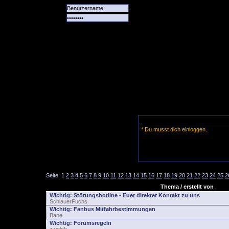
Alle
Das
Forum
Spiele
Team
alle
Tore
* Du musst dich einloggen.
Seite:
1
2
3
4
5
6
7
8
9
10
11
12
13
14
15
16
17
18
19
20
21
22
23
24
25
2
Thema / erstellt von
Wichtig:
Störungshotline - Euer direkter Kontakt zu uns
SchlauerFuchs
Wichtig:
Fanbus Mitfahrbestimmungen
Bane
Wichtig:
Forumsregeln