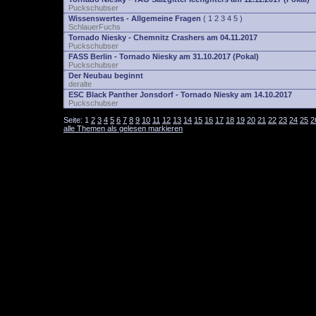
Puckschubser
Wissenswertes - Allgemeine Fragen
(
1
2
3
4
5
)
SchlauerFuchs
Tornado Niesky - Chemnitz Crashers am 04.11.2017
Puckschubser
FASS Berlin - Tornado Niesky am 31.10.2017 (Pokal)
Puckschubser
Der Neubau beginnt
deralte
ESC Black Panther Jonsdorf - Tornado Niesky am 14.10.2017
Puckschubser
Seite:
1
2
3
4
5
6
7
8
9
10
11
12
13
14
15
16
17
18
19
20
21
22
23
24
25
2
alle Themen als gelesen markieren