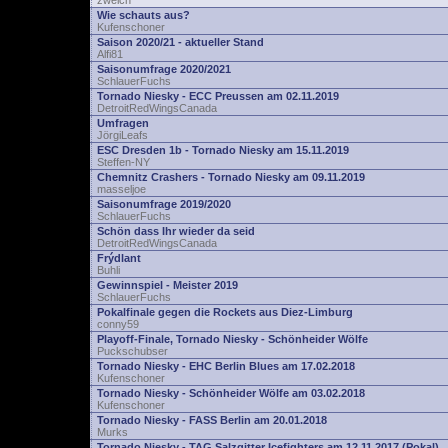
zwelch
Wie schauts aus?
Kufenschoner
Saison 2020/21 - aktueller Stand
Alfi81
Saisonumfrage 2020/2021
SchlauerFuchs
Tornado Niesky - ECC Preussen am 02.11.2019
DetroitRedWingsCanada
Umfragen
JörgiLeafs
ESC Dresden 1b - Tornado Niesky am 15.11.2019
Steffen-NY
Chemnitz Crashers - Tornado Niesky am 09.11.2019
masseljoe
Saisonumfrage 2019/2020
SchlauerFuchs
Schön dass Ihr wieder da seid
DetroitRedWingsCanada
Frýdlant
Buhli
Gewinnspiel - Meister 2019
SchlauerFuchs
Pokalfinale gegen die Rockets aus Diez-Limburg
conny59
Playoff-Finale, Tornado Niesky - Schönheider Wölfe
Puckschubser
Tornado Niesky - EHC Berlin Blues am 17.02.2018
Kufenschoner
Tornado Niesky - Schönheider Wölfe am 03.02.2018
Kufenschoner
Tornado Niesky - FASS Berlin am 20.01.2018
Murks
Tornado Niesky - TAG Salzgitter Icefighters am 12.11.2017 (Pokal)