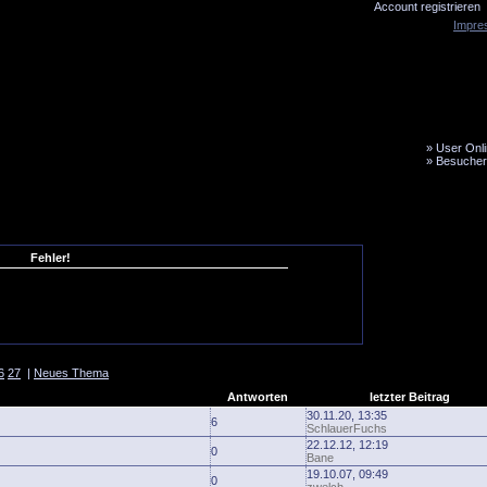
Account registrieren
Impre
»
User Onli
»
Besucher
LiveTicker
Media
Fanbus
Fehler!
6
27
|
Neues Thema
Antworten
letzter Beitrag
30.11.20, 13:35
6
SchlauerFuchs
22.12.12, 12:19
0
Bane
19.10.07, 09:49
0