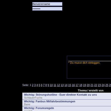
Alle
Das
Forum
Spiele
Team
alle
Tore
* Du musst dich einloggen.
Seite:
1
2
3
4
5
6
7
8
9
10
11
12
13
14
15
16
17
18
19
20
21
22
23
24
25
2
Thema / erstellt von
Wichtig:
Störungshotline - Euer direkter Kontakt zu uns
SchlauerFuchs
Wichtig:
Fanbus Mitfahrbestimmungen
Bane
Wichtig:
Forumsregeln