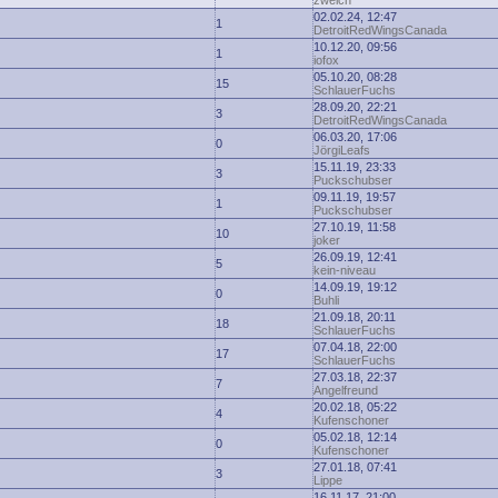
zwelch
02.02.24, 12:47
1
DetroitRedWingsCanada
10.12.20, 09:56
1
iofox
05.10.20, 08:28
15
SchlauerFuchs
28.09.20, 22:21
3
DetroitRedWingsCanada
06.03.20, 17:06
0
JörgiLeafs
15.11.19, 23:33
3
Puckschubser
09.11.19, 19:57
1
Puckschubser
27.10.19, 11:58
10
joker
26.09.19, 12:41
5
kein-niveau
14.09.19, 19:12
0
Buhli
21.09.18, 20:11
18
SchlauerFuchs
07.04.18, 22:00
17
SchlauerFuchs
27.03.18, 22:37
7
Angelfreund
20.02.18, 05:22
4
Kufenschoner
05.02.18, 12:14
0
Kufenschoner
27.01.18, 07:41
3
Lippe
16.11.17, 21:00