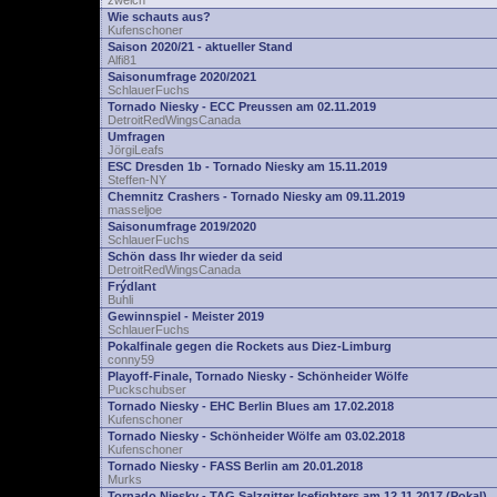
zwelch
Wie schauts aus?
Kufenschoner
Saison 2020/21 - aktueller Stand
Alfi81
Saisonumfrage 2020/2021
SchlauerFuchs
Tornado Niesky - ECC Preussen am 02.11.2019
DetroitRedWingsCanada
Umfragen
JörgiLeafs
ESC Dresden 1b - Tornado Niesky am 15.11.2019
Steffen-NY
Chemnitz Crashers - Tornado Niesky am 09.11.2019
masseljoe
Saisonumfrage 2019/2020
SchlauerFuchs
Schön dass Ihr wieder da seid
DetroitRedWingsCanada
Frýdlant
Buhli
Gewinnspiel - Meister 2019
SchlauerFuchs
Pokalfinale gegen die Rockets aus Diez-Limburg
conny59
Playoff-Finale, Tornado Niesky - Schönheider Wölfe
Puckschubser
Tornado Niesky - EHC Berlin Blues am 17.02.2018
Kufenschoner
Tornado Niesky - Schönheider Wölfe am 03.02.2018
Kufenschoner
Tornado Niesky - FASS Berlin am 20.01.2018
Murks
Tornado Niesky - TAG Salzgitter Icefighters am 12.11.2017 (Pokal)