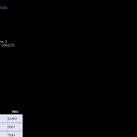
ssum
Tornado
Niesky
ne: 3
: 2061175
Hits
10483
5007
7584