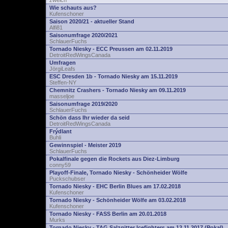
zwelch
Wie schauts aus?
Kufenschoner
Saison 2020/21 - aktueller Stand
Alfi81
Saisonumfrage 2020/2021
SchlauerFuchs
Tornado Niesky - ECC Preussen am 02.11.2019
DetroitRedWingsCanada
Umfragen
JörgiLeafs
ESC Dresden 1b - Tornado Niesky am 15.11.2019
Steffen-NY
Chemnitz Crashers - Tornado Niesky am 09.11.2019
masseljoe
Saisonumfrage 2019/2020
SchlauerFuchs
Schön dass Ihr wieder da seid
DetroitRedWingsCanada
Frýdlant
Buhli
Gewinnspiel - Meister 2019
SchlauerFuchs
Pokalfinale gegen die Rockets aus Diez-Limburg
conny59
Playoff-Finale, Tornado Niesky - Schönheider Wölfe
Puckschubser
Tornado Niesky - EHC Berlin Blues am 17.02.2018
Kufenschoner
Tornado Niesky - Schönheider Wölfe am 03.02.2018
Kufenschoner
Tornado Niesky - FASS Berlin am 20.01.2018
Murks
Tornado Niesky - TAG Salzgitter Icefighters am 12.11.2017 (Pokal)