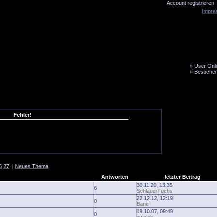
Account registrieren
Impre
»
User Onli
»
Besucher
LiveTicker
Media
Fanbus
Fehler!
6
27
|
Neues Thema
Antworten
letzter Beitrag
30.11.20, 13:35
6
SchlauerFuchs
22.12.12, 12:19
0
Bane
19.10.07, 09:49
0