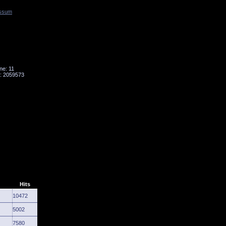
ssum
Tornado
Niesky
ne: 11
: 2059573
Hits
10472
5002
7580