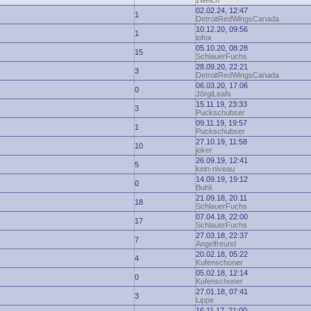
zwelch
02.02.24, 12:47
1
DetroitRedWingsCanada
10.12.20, 09:56
1
iofox
05.10.20, 08:28
15
SchlauerFuchs
28.09.20, 22:21
3
DetroitRedWingsCanada
06.03.20, 17:06
0
JörgiLeafs
15.11.19, 23:33
3
Puckschubser
09.11.19, 19:57
1
Puckschubser
27.10.19, 11:58
10
joker
26.09.19, 12:41
5
kein-niveau
14.09.19, 19:12
0
Buhli
21.09.18, 20:11
18
SchlauerFuchs
07.04.18, 22:00
17
SchlauerFuchs
27.03.18, 22:37
7
Angelfreund
20.02.18, 05:22
4
Kufenschoner
05.02.18, 12:14
0
Kufenschoner
27.01.18, 07:41
3
Lippe
16.11.17, 21:00