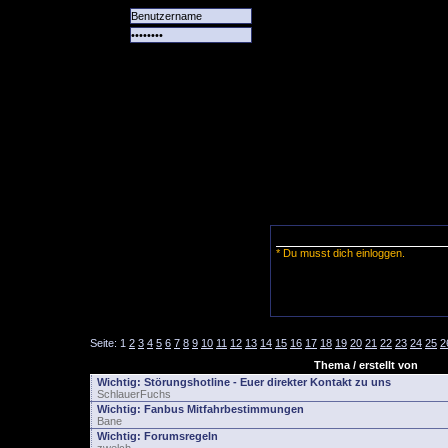
Alle
Das
Forum
Spiele
Team
alle
Tore
* Du musst dich einloggen.
Seite:
1
2
3
4
5
6
7
8
9
10
11
12
13
14
15
16
17
18
19
20
21
22
23
24
25
2
Thema / erstellt von
Wichtig:
Störungshotline - Euer direkter Kontakt zu uns
SchlauerFuchs
Wichtig:
Fanbus Mitfahrbestimmungen
Bane
Wichtig:
Forumsregeln