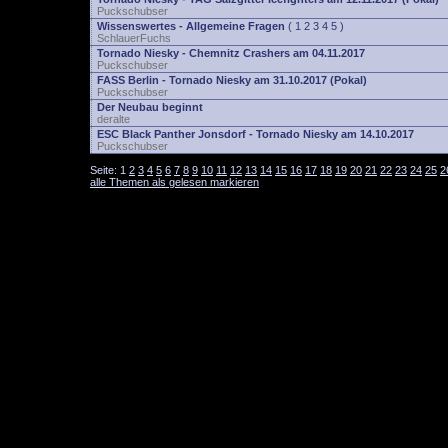
Puckschubser
Wissenswertes - Allgemeine Fragen
(
1
2
3
4
5
)
SchlauerFuchs
Tornado Niesky - Chemnitz Crashers am 04.11.2017
Puckschubser
FASS Berlin - Tornado Niesky am 31.10.2017 (Pokal)
Puckschubser
Der Neubau beginnt
deralte
ESC Black Panther Jonsdorf - Tornado Niesky am 14.10.2017
Puckschubser
Seite:
1
2
3
4
5
6
7
8
9
10
11
12
13
14
15
16
17
18
19
20
21
22
23
24
25
2
alle Themen als gelesen markieren