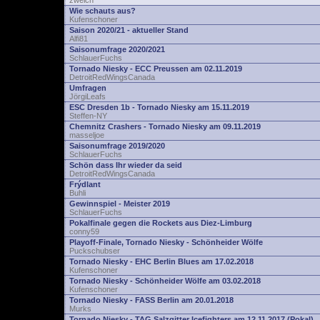
zwelch
Wie schauts aus?
Kufenschoner
Saison 2020/21 - aktueller Stand
Alfi81
Saisonumfrage 2020/2021
SchlauerFuchs
Tornado Niesky - ECC Preussen am 02.11.2019
DetroitRedWingsCanada
Umfragen
JörgiLeafs
ESC Dresden 1b - Tornado Niesky am 15.11.2019
Steffen-NY
Chemnitz Crashers - Tornado Niesky am 09.11.2019
masseljoe
Saisonumfrage 2019/2020
SchlauerFuchs
Schön dass Ihr wieder da seid
DetroitRedWingsCanada
Frýdlant
Buhli
Gewinnspiel - Meister 2019
SchlauerFuchs
Pokalfinale gegen die Rockets aus Diez-Limburg
conny59
Playoff-Finale, Tornado Niesky - Schönheider Wölfe
Puckschubser
Tornado Niesky - EHC Berlin Blues am 17.02.2018
Kufenschoner
Tornado Niesky - Schönheider Wölfe am 03.02.2018
Kufenschoner
Tornado Niesky - FASS Berlin am 20.01.2018
Murks
Tornado Niesky - TAG Salzgitter Icefighters am 12.11.2017 (Pokal)