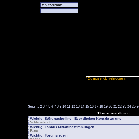
Alle
Das
Forum
Spiele
Team
alle
Tore
* Du musst dich einloggen.
Seite:
1
2
3
4
5
6
7
8
9
10
11
12
13
14
15
16
17
18
19
20
21
22
23
24
25
2
Thema / erstellt von
Wichtig:
Störungshotline - Euer direkter Kontakt zu uns
SchlauerFuchs
Wichtig:
Fanbus Mitfahrbestimmungen
Bane
Wichtig:
Forumsregeln