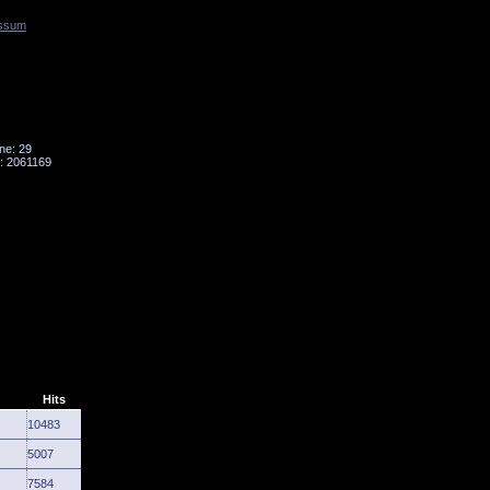
ssum
Tornado
Niesky
ne: 29
: 2061169
Hits
10483
5007
7584