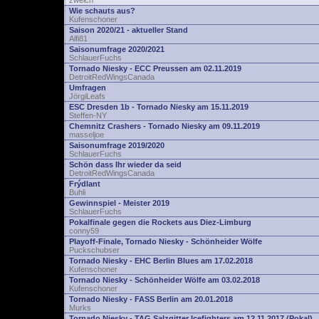
zwelch
Wie schauts aus?
Kufenschoner
Saison 2020/21 - aktueller Stand
Alfi81
Saisonumfrage 2020/2021
SchlauerFuchs
Tornado Niesky - ECC Preussen am 02.11.2019
DetroitRedWingsCanada
Umfragen
JörgiLeafs
ESC Dresden 1b - Tornado Niesky am 15.11.2019
Steffen-NY
Chemnitz Crashers - Tornado Niesky am 09.11.2019
masseljoe
Saisonumfrage 2019/2020
SchlauerFuchs
Schön dass Ihr wieder da seid
DetroitRedWingsCanada
Frýdlant
Buhli
Gewinnspiel - Meister 2019
SchlauerFuchs
Pokalfinale gegen die Rockets aus Diez-Limburg
conny59
Playoff-Finale, Tornado Niesky - Schönheider Wölfe
Puckschubser
Tornado Niesky - EHC Berlin Blues am 17.02.2018
Kufenschoner
Tornado Niesky - Schönheider Wölfe am 03.02.2018
Kufenschoner
Tornado Niesky - FASS Berlin am 20.01.2018
Murks
Tornado Niesky - TAG Salzgitter Icefighters am 12.11.2017 (Pokal)