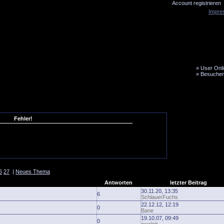
Account registrieren
Impre
»
User Onli
»
Besucher
LiveTicker
Media
Fanbus
Fehler!
6
27
|
Neues Thema
Antworten
letzter Beitrag
30.11.20, 13:35
6
SchlauerFuchs
22.12.12, 12:19
0
Bane
19.10.07, 09:49
0