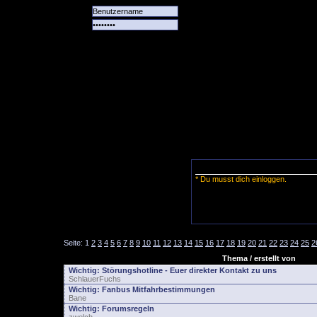
Alle
Das
Forum
Spiele
Team
alle
Tore
* Du musst dich einloggen.
Seite:
1
2
3
4
5
6
7
8
9
10
11
12
13
14
15
16
17
18
19
20
21
22
23
24
25
2
Thema / erstellt von
Wichtig:
Störungshotline - Euer direkter Kontakt zu uns
SchlauerFuchs
Wichtig:
Fanbus Mitfahrbestimmungen
Bane
Wichtig:
Forumsregeln