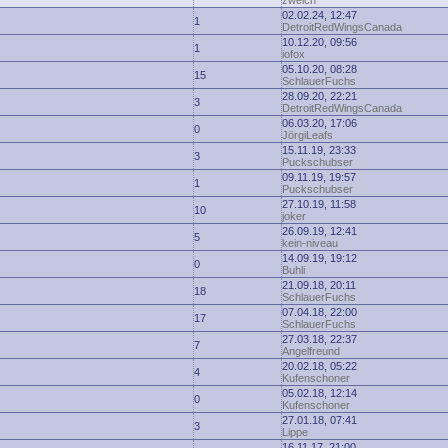
zwelch
02.02.24, 12:47
1
DetroitRedWingsCanada
10.12.20, 09:56
1
iofox
05.10.20, 08:28
15
SchlauerFuchs
28.09.20, 22:21
3
DetroitRedWingsCanada
06.03.20, 17:06
0
JörgiLeafs
15.11.19, 23:33
3
Puckschubser
09.11.19, 19:57
1
Puckschubser
27.10.19, 11:58
10
joker
26.09.19, 12:41
5
kein-niveau
14.09.19, 19:12
0
Buhli
21.09.18, 20:11
18
SchlauerFuchs
07.04.18, 22:00
17
SchlauerFuchs
27.03.18, 22:37
7
Angelfreund
20.02.18, 05:22
4
Kufenschoner
05.02.18, 12:14
0
Kufenschoner
27.01.18, 07:41
3
Lippe
16.11.17, 21:00