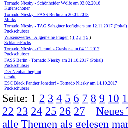
Tornado Niesky - Schönheider Wölfe am 03.02.2018
Kufenschoner
Tornado Niesky - FASS Berlin am 20.01.2018
Murks
Tornado Niesky - TAG Salzgitter Icefighters am 12.11.2017 (Pokal)
Puckschubser
Wissenswertes - Allgemeine Fragen
(
1
2
3
4
5
)
SchlauerFuchs
Tornado Niesky - Chemnitz Crashers am 04.11.2017
Puckschubser
FASS Berlin - Tornado Niesky am 31.10.2017 (Pokal)
Puckschubser
Der Neubau beginnt
deralte
ESC Black Panther Jonsdorf - Tornado Niesky am 14.10.2017
Puckschubser
Seite:
1
2
3
4
5
6
7
8
9
10
1
22
23
24
25
26
27
|
Neues
alle Themen als gelesen ma