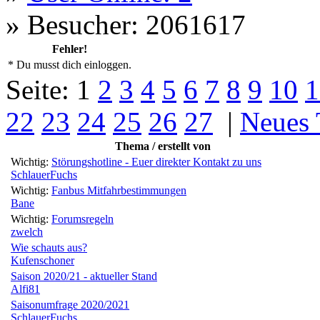
»
Besucher: 2061617
Fehler!
* Du musst dich einloggen.
Seite:
1
2
3
4
5
6
7
8
9
10
1
22
23
24
25
26
27
|
Neues
Thema / erstellt von
Wichtig:
Störungshotline - Euer direkter Kontakt zu uns
SchlauerFuchs
Wichtig:
Fanbus Mitfahrbestimmungen
Bane
Wichtig:
Forumsregeln
zwelch
Wie schauts aus?
Kufenschoner
Saison 2020/21 - aktueller Stand
Alfi81
Saisonumfrage 2020/2021
SchlauerFuchs