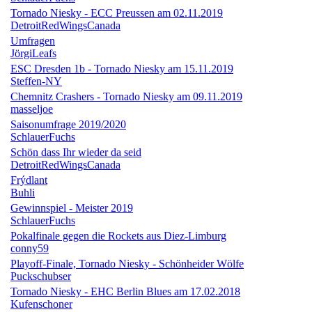
Tornado Niesky - ECC Preussen am 02.11.2019
DetroitRedWingsCanada
Umfragen
JörgiLeafs
ESC Dresden 1b - Tornado Niesky am 15.11.2019
Steffen-NY
Chemnitz Crashers - Tornado Niesky am 09.11.2019
masseljoe
Saisonumfrage 2019/2020
SchlauerFuchs
Schön dass Ihr wieder da seid
DetroitRedWingsCanada
Frýdlant
Buhli
Gewinnspiel - Meister 2019
SchlauerFuchs
Pokalfinale gegen die Rockets aus Diez-Limburg
conny59
Playoff-Finale, Tornado Niesky - Schönheider Wölfe
Puckschubser
Tornado Niesky - EHC Berlin Blues am 17.02.2018
Kufenschoner