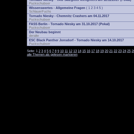
Puckschubser
Wissenswertes - Allgemeine Fragen
(
1
2
3
4
5
)
SchlauerFuchs
Tornado Niesky - Chemnitz Crashers am 04.11.2017
Puckschubser
FASS Berlin - Tornado Niesky am 31.10.2017 (Pokal)
Puckschubser
Der Neubau beginnt
deralte
ESC Black Panther Jonsdorf - Tornado Niesky am 14.10.2017
Puckschubser
Seite:
1
2
3
4
5
6
7
8
9
10
11
12
13
14
15
16
17
18
19
20
21
22
23
24
25
2
alle Themen als gelesen markieren