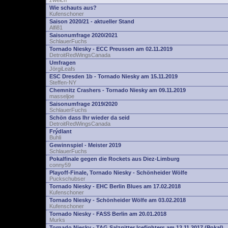
zwelch
Wie schauts aus?
Kufenschoner
Saison 2020/21 - aktueller Stand
Alfi81
Saisonumfrage 2020/2021
SchlauerFuchs
Tornado Niesky - ECC Preussen am 02.11.2019
DetroitRedWingsCanada
Umfragen
JörgiLeafs
ESC Dresden 1b - Tornado Niesky am 15.11.2019
Steffen-NY
Chemnitz Crashers - Tornado Niesky am 09.11.2019
masseljoe
Saisonumfrage 2019/2020
SchlauerFuchs
Schön dass Ihr wieder da seid
DetroitRedWingsCanada
Frýdlant
Buhli
Gewinnspiel - Meister 2019
SchlauerFuchs
Pokalfinale gegen die Rockets aus Diez-Limburg
conny59
Playoff-Finale, Tornado Niesky - Schönheider Wölfe
Puckschubser
Tornado Niesky - EHC Berlin Blues am 17.02.2018
Kufenschoner
Tornado Niesky - Schönheider Wölfe am 03.02.2018
Kufenschoner
Tornado Niesky - FASS Berlin am 20.01.2018
Murks
Tornado Niesky - TAG Salzgitter Icefighters am 12.11.2017 (Pokal)