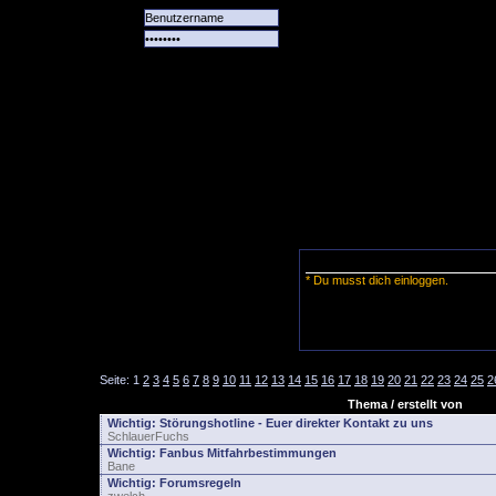
Alle
Das
Forum
Spiele
Team
alle
Tore
* Du musst dich einloggen.
Seite:
1
2
3
4
5
6
7
8
9
10
11
12
13
14
15
16
17
18
19
20
21
22
23
24
25
2
Thema / erstellt von
Wichtig:
Störungshotline - Euer direkter Kontakt zu uns
SchlauerFuchs
Wichtig:
Fanbus Mitfahrbestimmungen
Bane
Wichtig:
Forumsregeln