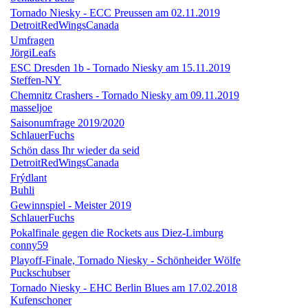
Tornado Niesky - ECC Preussen am 02.11.2019
DetroitRedWingsCanada
Umfragen
JörgiLeafs
ESC Dresden 1b - Tornado Niesky am 15.11.2019
Steffen-NY
Chemnitz Crashers - Tornado Niesky am 09.11.2019
masseljoe
Saisonumfrage 2019/2020
SchlauerFuchs
Schön dass Ihr wieder da seid
DetroitRedWingsCanada
Frýdlant
Buhli
Gewinnspiel - Meister 2019
SchlauerFuchs
Pokalfinale gegen die Rockets aus Diez-Limburg
conny59
Playoff-Finale, Tornado Niesky - Schönheider Wölfe
Puckschubser
Tornado Niesky - EHC Berlin Blues am 17.02.2018
Kufenschoner