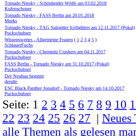
Tornado Niesky - Schönheider Wölfe am 03.02.2018
Kufenschoner
Tornado Niesky - FASS Berlin am 20.01.2018
Murks
Tornado Niesky - TAG Salzgitter Icefighters am 12.11.2017 (Pokal)
Puckschubser
Wissenswertes - Allgemeine Fragen
(
1
2
3
4
5
)
SchlauerFuchs
Tornado Niesky - Chemnitz Crashers am 04.11.2017
Puckschubser
FASS Berlin - Tornado Niesky am 31.10.2017 (Pokal)
Puckschubser
Der Neubau beginnt
deralte
ESC Black Panther Jonsdorf - Tornado Niesky am 14.10.2017
Puckschubser
Seite:
1
2
3
4
5
6
7
8
9
10
1
22
23
24
25
26
27
|
Neues
alle Themen als gelesen ma