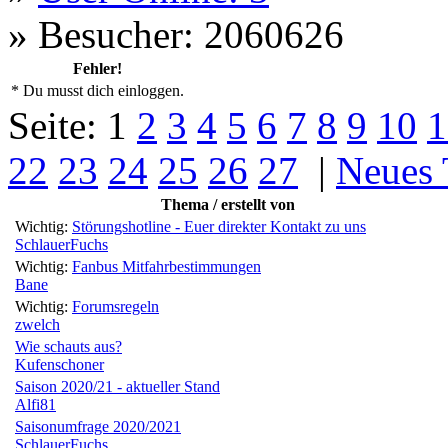
»
Besucher: 2060626
Fehler!
* Du musst dich einloggen.
Seite:
1
2
3
4
5
6
7
8
9
10
1
22
23
24
25
26
27
|
Neues
Thema / erstellt von
Wichtig:
Störungshotline - Euer direkter Kontakt zu uns
SchlauerFuchs
Wichtig:
Fanbus Mitfahrbestimmungen
Bane
Wichtig:
Forumsregeln
zwelch
Wie schauts aus?
Kufenschoner
Saison 2020/21 - aktueller Stand
Alfi81
Saisonumfrage 2020/2021
SchlauerFuchs