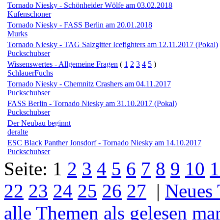
Tornado Niesky - Schönheider Wölfe am 03.02.2018
Kufenschoner
Tornado Niesky - FASS Berlin am 20.01.2018
Murks
Tornado Niesky - TAG Salzgitter Icefighters am 12.11.2017 (Pokal)
Puckschubser
Wissenswertes - Allgemeine Fragen
(
1
2
3
4
5
)
SchlauerFuchs
Tornado Niesky - Chemnitz Crashers am 04.11.2017
Puckschubser
FASS Berlin - Tornado Niesky am 31.10.2017 (Pokal)
Puckschubser
Der Neubau beginnt
deralte
ESC Black Panther Jonsdorf - Tornado Niesky am 14.10.2017
Puckschubser
Seite:
1
2
3
4
5
6
7
8
9
10
1
22
23
24
25
26
27
|
Neues
alle Themen als gelesen ma