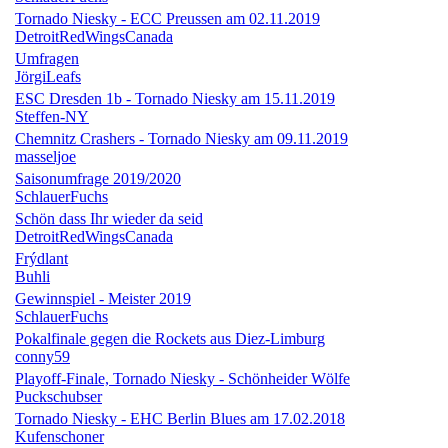
Tornado Niesky - ECC Preussen am 02.11.2019
DetroitRedWingsCanada
Umfragen
JörgiLeafs
ESC Dresden 1b - Tornado Niesky am 15.11.2019
Steffen-NY
Chemnitz Crashers - Tornado Niesky am 09.11.2019
masseljoe
Saisonumfrage 2019/2020
SchlauerFuchs
Schön dass Ihr wieder da seid
DetroitRedWingsCanada
Frýdlant
Buhli
Gewinnspiel - Meister 2019
SchlauerFuchs
Pokalfinale gegen die Rockets aus Diez-Limburg
conny59
Playoff-Finale, Tornado Niesky - Schönheider Wölfe
Puckschubser
Tornado Niesky - EHC Berlin Blues am 17.02.2018
Kufenschoner