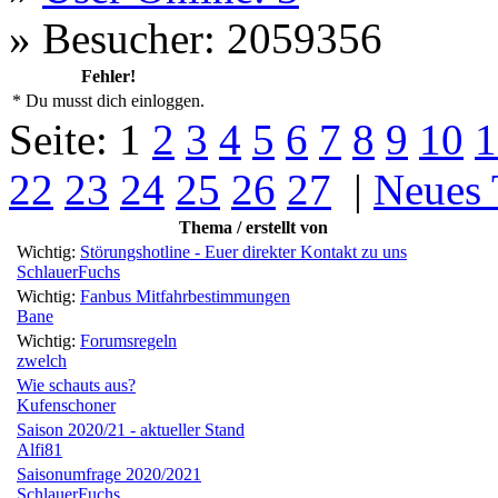
»
Besucher: 2059356
Fehler!
* Du musst dich einloggen.
Seite:
1
2
3
4
5
6
7
8
9
10
1
22
23
24
25
26
27
|
Neues
Thema / erstellt von
Wichtig:
Störungshotline - Euer direkter Kontakt zu uns
SchlauerFuchs
Wichtig:
Fanbus Mitfahrbestimmungen
Bane
Wichtig:
Forumsregeln
zwelch
Wie schauts aus?
Kufenschoner
Saison 2020/21 - aktueller Stand
Alfi81
Saisonumfrage 2020/2021
SchlauerFuchs