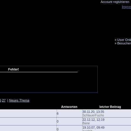
Account registrieren
Impre
»
User Onli
»
Besucher
LiveTicker
Media
Fanbus
Fehler!
6
27
|
Neues Thema
Antworten
letzter Beitrag
30.11.20, 13:35
6
SchlauerFuchs
22.12.12, 12:19
0
Bane
19.10.07, 09:49
0