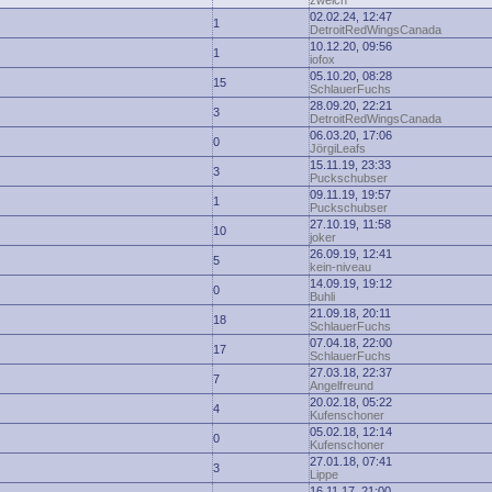
zwelch
02.02.24, 12:47
1
DetroitRedWingsCanada
10.12.20, 09:56
1
iofox
05.10.20, 08:28
15
SchlauerFuchs
28.09.20, 22:21
3
DetroitRedWingsCanada
06.03.20, 17:06
0
JörgiLeafs
15.11.19, 23:33
3
Puckschubser
09.11.19, 19:57
1
Puckschubser
27.10.19, 11:58
10
joker
26.09.19, 12:41
5
kein-niveau
14.09.19, 19:12
0
Buhli
21.09.18, 20:11
18
SchlauerFuchs
07.04.18, 22:00
17
SchlauerFuchs
27.03.18, 22:37
7
Angelfreund
20.02.18, 05:22
4
Kufenschoner
05.02.18, 12:14
0
Kufenschoner
27.01.18, 07:41
3
Lippe
16.11.17, 21:00