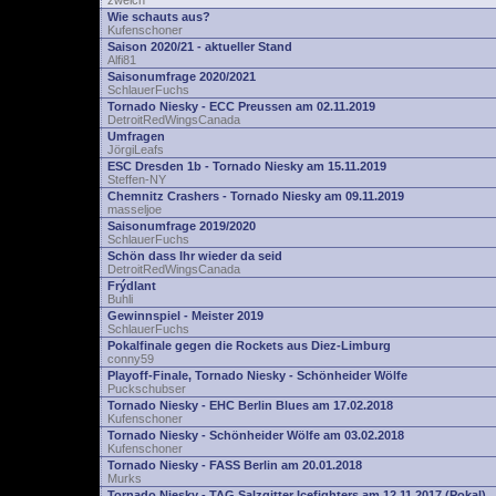
zwelch
Wie schauts aus?
Kufenschoner
Saison 2020/21 - aktueller Stand
Alfi81
Saisonumfrage 2020/2021
SchlauerFuchs
Tornado Niesky - ECC Preussen am 02.11.2019
DetroitRedWingsCanada
Umfragen
JörgiLeafs
ESC Dresden 1b - Tornado Niesky am 15.11.2019
Steffen-NY
Chemnitz Crashers - Tornado Niesky am 09.11.2019
masseljoe
Saisonumfrage 2019/2020
SchlauerFuchs
Schön dass Ihr wieder da seid
DetroitRedWingsCanada
Frýdlant
Buhli
Gewinnspiel - Meister 2019
SchlauerFuchs
Pokalfinale gegen die Rockets aus Diez-Limburg
conny59
Playoff-Finale, Tornado Niesky - Schönheider Wölfe
Puckschubser
Tornado Niesky - EHC Berlin Blues am 17.02.2018
Kufenschoner
Tornado Niesky - Schönheider Wölfe am 03.02.2018
Kufenschoner
Tornado Niesky - FASS Berlin am 20.01.2018
Murks
Tornado Niesky - TAG Salzgitter Icefighters am 12.11.2017 (Pokal)