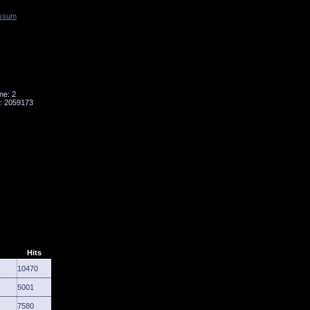
ssum
Tornado
Niesky
ne: 2
: 2059173
Hits
10470
5001
7580