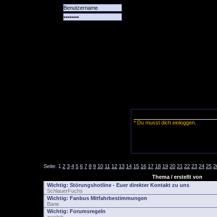
Alle
Das
Forum
Spiele
Team
alle
Tore
* Du musst dich einloggen.
Seite:
1
2
3
4
5
6
7
8
9
10
11
12
13
14
15
16
17
18
19
20
21
22
23
24
25
2
Thema / erstellt von
Wichtig:
Störungshotline - Euer direkter Kontakt zu uns
SchlauerFuchs
Wichtig:
Fanbus Mitfahrbestimmungen
Bane
Wichtig:
Forumsregeln