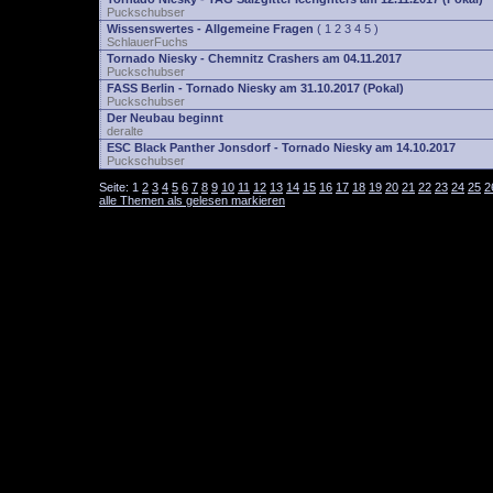
Puckschubser
Wissenswertes - Allgemeine Fragen
(
1
2
3
4
5
)
SchlauerFuchs
Tornado Niesky - Chemnitz Crashers am 04.11.2017
Puckschubser
FASS Berlin - Tornado Niesky am 31.10.2017 (Pokal)
Puckschubser
Der Neubau beginnt
deralte
ESC Black Panther Jonsdorf - Tornado Niesky am 14.10.2017
Puckschubser
Seite:
1
2
3
4
5
6
7
8
9
10
11
12
13
14
15
16
17
18
19
20
21
22
23
24
25
2
alle Themen als gelesen markieren