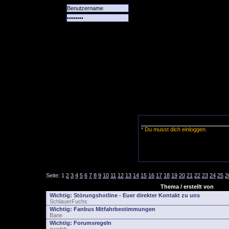
Alle
Das
Forum
Spiele
Team
alle
Tore
* Du musst dich einloggen.
Seite:
1
2
3
4
5
6
7
8
9
10
11
12
13
14
15
16
17
18
19
20
21
22
23
24
25
2
Thema / erstellt von
Wichtig:
Störungshotline - Euer direkter Kontakt zu uns
SchlauerFuchs
Wichtig:
Fanbus Mitfahrbestimmungen
Bane
Wichtig:
Forumsregeln