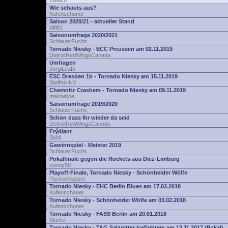
zwelch
Wie schauts aus?
Kufenschoner
Saison 2020/21 - aktueller Stand
Alfi81
Saisonumfrage 2020/2021
SchlauerFuchs
Tornado Niesky - ECC Preussen am 02.11.2019
DetroitRedWingsCanada
Umfragen
JörgiLeafs
ESC Dresden 1b - Tornado Niesky am 15.11.2019
Steffen-NY
Chemnitz Crashers - Tornado Niesky am 09.11.2019
masseljoe
Saisonumfrage 2019/2020
SchlauerFuchs
Schön dass Ihr wieder da seid
DetroitRedWingsCanada
Frýdlant
Buhli
Gewinnspiel - Meister 2019
SchlauerFuchs
Pokalfinale gegen die Rockets aus Diez-Limburg
conny59
Playoff-Finale, Tornado Niesky - Schönheider Wölfe
Puckschubser
Tornado Niesky - EHC Berlin Blues am 17.02.2018
Kufenschoner
Tornado Niesky - Schönheider Wölfe am 03.02.2018
Kufenschoner
Tornado Niesky - FASS Berlin am 20.01.2018
Murks
Tornado Niesky - TAG Salzgitter Icefighters am 12.11.2017 (Pokal)