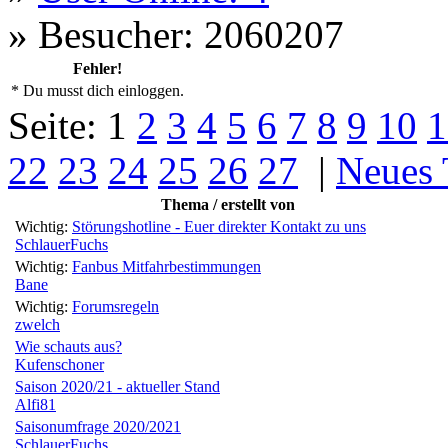
»
Besucher: 2060207
Fehler!
* Du musst dich einloggen.
Seite:
1
2
3
4
5
6
7
8
9
10
1
22
23
24
25
26
27
|
Neues
Thema / erstellt von
Wichtig:
Störungshotline - Euer direkter Kontakt zu uns
SchlauerFuchs
Wichtig:
Fanbus Mitfahrbestimmungen
Bane
Wichtig:
Forumsregeln
zwelch
Wie schauts aus?
Kufenschoner
Saison 2020/21 - aktueller Stand
Alfi81
Saisonumfrage 2020/2021
SchlauerFuchs