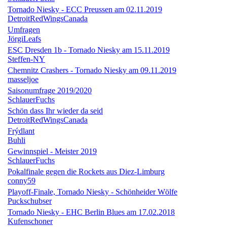
Tornado Niesky - ECC Preussen am 02.11.2019
DetroitRedWingsCanada
Umfragen
JörgiLeafs
ESC Dresden 1b - Tornado Niesky am 15.11.2019
Steffen-NY
Chemnitz Crashers - Tornado Niesky am 09.11.2019
masseljoe
Saisonumfrage 2019/2020
SchlauerFuchs
Schön dass Ihr wieder da seid
DetroitRedWingsCanada
Frýdlant
Buhli
Gewinnspiel - Meister 2019
SchlauerFuchs
Pokalfinale gegen die Rockets aus Diez-Limburg
conny59
Playoff-Finale, Tornado Niesky - Schönheider Wölfe
Puckschubser
Tornado Niesky - EHC Berlin Blues am 17.02.2018
Kufenschoner