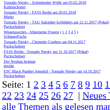
Tornado Niesky - Schönheider Wölfe am 03.02.2018
Kufenschoner
Tornado Niesky - FASS Berlin am 20.01.2018
Murks
Tornado Niesky - TAG Salzgitter Icefighters am 12.11.2017 (Pokal)
Puckschubser
Wissenswertes - Allgemeine Fragen
(
1
2
3
4
5
)
SchlauerFuchs
Tornado Niesky - Chemnitz Crashers am 04.11.2017
Puckschubser
FASS Berlin - Tornado Niesky am 31.10.2017 (Pokal)
Puckschubser
Der Neubau beginnt
deralte
ESC Black Panther Jonsdorf - Tornado Niesky am 14.10.2017
Puckschubser
Seite:
1
2
3
4
5
6
7
8
9
10
1
22
23
24
25
26
27
|
Neues
alle Themen als gelesen ma