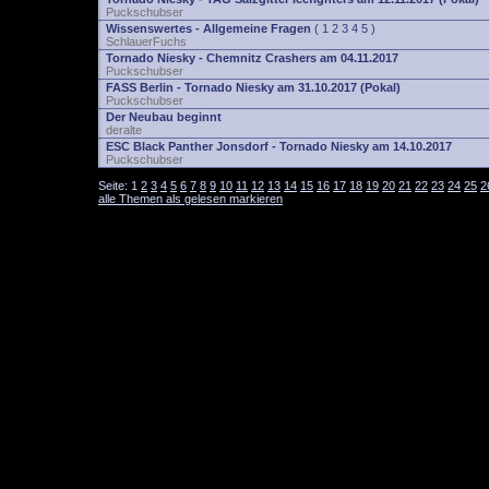
Puckschubser
Wissenswertes - Allgemeine Fragen
(
1
2
3
4
5
)
SchlauerFuchs
Tornado Niesky - Chemnitz Crashers am 04.11.2017
Puckschubser
FASS Berlin - Tornado Niesky am 31.10.2017 (Pokal)
Puckschubser
Der Neubau beginnt
deralte
ESC Black Panther Jonsdorf - Tornado Niesky am 14.10.2017
Puckschubser
Seite:
1
2
3
4
5
6
7
8
9
10
11
12
13
14
15
16
17
18
19
20
21
22
23
24
25
2
alle Themen als gelesen markieren