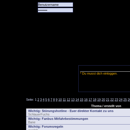
Alle
Das
Forum
Spiele
Team
alle
Tore
* Du musst dich einloggen.
Seite:
1
2
3
4
5
6
7
8
9
10
11
12
13
14
15
16
17
18
19
20
21
22
23
24
25
2
Thema / erstellt von
Wichtig:
Störungshotline - Euer direkter Kontakt zu uns
SchlauerFuchs
Wichtig:
Fanbus Mitfahrbestimmungen
Bane
Wichtig:
Forumsregeln