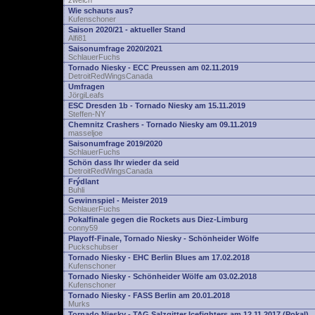
zwelch
Wie schauts aus?
Kufenschoner
Saison 2020/21 - aktueller Stand
Alfi81
Saisonumfrage 2020/2021
SchlauerFuchs
Tornado Niesky - ECC Preussen am 02.11.2019
DetroitRedWingsCanada
Umfragen
JörgiLeafs
ESC Dresden 1b - Tornado Niesky am 15.11.2019
Steffen-NY
Chemnitz Crashers - Tornado Niesky am 09.11.2019
masseljoe
Saisonumfrage 2019/2020
SchlauerFuchs
Schön dass Ihr wieder da seid
DetroitRedWingsCanada
Frýdlant
Buhli
Gewinnspiel - Meister 2019
SchlauerFuchs
Pokalfinale gegen die Rockets aus Diez-Limburg
conny59
Playoff-Finale, Tornado Niesky - Schönheider Wölfe
Puckschubser
Tornado Niesky - EHC Berlin Blues am 17.02.2018
Kufenschoner
Tornado Niesky - Schönheider Wölfe am 03.02.2018
Kufenschoner
Tornado Niesky - FASS Berlin am 20.01.2018
Murks
Tornado Niesky - TAG Salzgitter Icefighters am 12.11.2017 (Pokal)