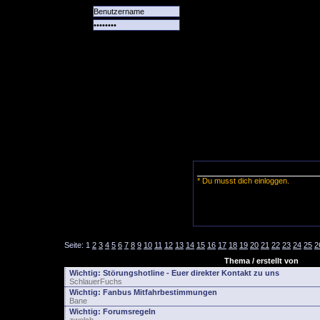
Alle
Das
Forum
Spiele
Team
alle
Tore
* Du musst dich einloggen.
Seite:
1
2
3
4
5
6
7
8
9
10
11
12
13
14
15
16
17
18
19
20
21
22
23
24
25
2
Thema / erstellt von
Wichtig:
Störungshotline - Euer direkter Kontakt zu uns
SchlauerFuchs
Wichtig:
Fanbus Mitfahrbestimmungen
Bane
Wichtig:
Forumsregeln