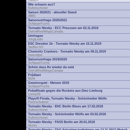
zwelch
Wie schauts aus?
Kufenschoner
Saison 2020/21 - aktueller Stand
Alfi81
Saisonumfrage 2020/2021
SchlauerFuchs
Tornado Niesky - ECC Preussen am 02.11.2019
DetroitRedWingsCanada
Umfragen
JörgiLeafs
ESC Dresden 1b - Tornado Niesky am 15.11.2019
Steffen-NY
Chemnitz Crashers - Tornado Niesky am 09.11.2019
masseljoe
Saisonumfrage 2019/2020
SchlauerFuchs
Schön dass Ihr wieder da seid
DetroitRedWingsCanada
Frýdlant
Buhli
Gewinnspiel - Meister 2019
SchlauerFuchs
Pokalfinale gegen die Rockets aus Diez-Limburg
conny59
Playoff-Finale, Tornado Niesky - Schönheider Wölfe
Puckschubser
Tornado Niesky - EHC Berlin Blues am 17.02.2018
Kufenschoner
Tornado Niesky - Schönheider Wölfe am 03.02.2018
Kufenschoner
Tornado Niesky - FASS Berlin am 20.01.2018
Murks
Tornado Niesky - TAG Salzgitter Icefighters am 12.11.2017 (Pokal)