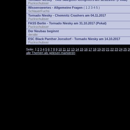
Puckschubser
Wissenswertes - Allgemeine Fragen
(
1
2
3
4
5
)
SchlauerFuchs
Tornado Niesky - Chemnitz Crashers am 04.11.2017
Puckschubser
FASS Berlin - Tornado Niesky am 31.10.2017 (Pokal)
Puckschubser
Der Neubau beginnt
deralte
ESC Black Panther Jonsdorf - Tornado Niesky am 14.10.2017
Puckschubser
Seite:
1
2
3
4
5
6
7
8
9
10
11
12
13
14
15
16
17
18
19
20
21
22
23
24
25
2
alle Themen als gelesen markieren