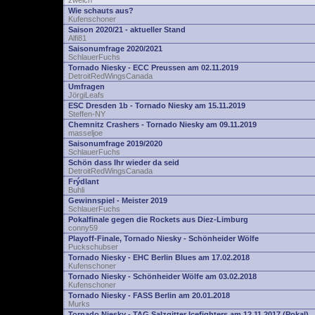
zwelch
Wie schauts aus?
Kufenschoner
Saison 2020/21 - aktueller Stand
Alfi81
Saisonumfrage 2020/2021
SchlauerFuchs
Tornado Niesky - ECC Preussen am 02.11.2019
DetroitRedWingsCanada
Umfragen
JörgiLeafs
ESC Dresden 1b - Tornado Niesky am 15.11.2019
Steffen-NY
Chemnitz Crashers - Tornado Niesky am 09.11.2019
masseljoe
Saisonumfrage 2019/2020
SchlauerFuchs
Schön dass Ihr wieder da seid
DetroitRedWingsCanada
Frýdlant
Buhli
Gewinnspiel - Meister 2019
SchlauerFuchs
Pokalfinale gegen die Rockets aus Diez-Limburg
conny59
Playoff-Finale, Tornado Niesky - Schönheider Wölfe
Puckschubser
Tornado Niesky - EHC Berlin Blues am 17.02.2018
Kufenschoner
Tornado Niesky - Schönheider Wölfe am 03.02.2018
Kufenschoner
Tornado Niesky - FASS Berlin am 20.01.2018
Murks
Tornado Niesky - TAG Salzgitter Icefighters am 12.11.2017 (Pokal)