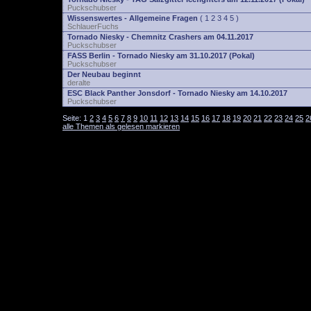
Puckschubser
Wissenswertes - Allgemeine Fragen
(
1
2
3
4
5
)
SchlauerFuchs
Tornado Niesky - Chemnitz Crashers am 04.11.2017
Puckschubser
FASS Berlin - Tornado Niesky am 31.10.2017 (Pokal)
Puckschubser
Der Neubau beginnt
deralte
ESC Black Panther Jonsdorf - Tornado Niesky am 14.10.2017
Puckschubser
Seite:
1
2
3
4
5
6
7
8
9
10
11
12
13
14
15
16
17
18
19
20
21
22
23
24
25
2
alle Themen als gelesen markieren