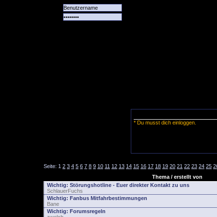
Alle
Das
Forum
Spiele
Team
alle
Tore
* Du musst dich einloggen.
Seite:
1
2
3
4
5
6
7
8
9
10
11
12
13
14
15
16
17
18
19
20
21
22
23
24
25
2
Thema / erstellt von
Wichtig:
Störungshotline - Euer direkter Kontakt zu uns
SchlauerFuchs
Wichtig:
Fanbus Mitfahrbestimmungen
Bane
Wichtig:
Forumsregeln