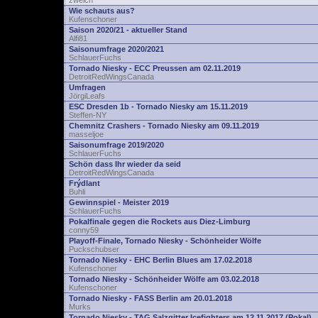
zwelch
Wie schauts aus?
Kufenschoner
Saison 2020/21 - aktueller Stand
Alfi81
Saisonumfrage 2020/2021
SchlauerFuchs
Tornado Niesky - ECC Preussen am 02.11.2019
DetroitRedWingsCanada
Umfragen
JörgiLeafs
ESC Dresden 1b - Tornado Niesky am 15.11.2019
Steffen-NY
Chemnitz Crashers - Tornado Niesky am 09.11.2019
masseljoe
Saisonumfrage 2019/2020
SchlauerFuchs
Schön dass Ihr wieder da seid
DetroitRedWingsCanada
Frýdlant
Buhli
Gewinnspiel - Meister 2019
SchlauerFuchs
Pokalfinale gegen die Rockets aus Diez-Limburg
conny59
Playoff-Finale, Tornado Niesky - Schönheider Wölfe
Puckschubser
Tornado Niesky - EHC Berlin Blues am 17.02.2018
Kufenschoner
Tornado Niesky - Schönheider Wölfe am 03.02.2018
Kufenschoner
Tornado Niesky - FASS Berlin am 20.01.2018
Murks
Tornado Niesky - TAG Salzgitter Icefighters am 12.11.2017 (Pokal)