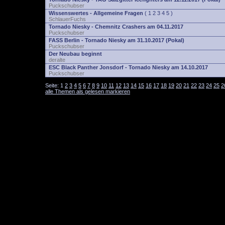
Puckschubser
Wissenswertes - Allgemeine Fragen
(
1
2
3
4
5
)
SchlauerFuchs
Tornado Niesky - Chemnitz Crashers am 04.11.2017
Puckschubser
FASS Berlin - Tornado Niesky am 31.10.2017 (Pokal)
Puckschubser
Der Neubau beginnt
deralte
ESC Black Panther Jonsdorf - Tornado Niesky am 14.10.2017
Puckschubser
Seite:
1
2
3
4
5
6
7
8
9
10
11
12
13
14
15
16
17
18
19
20
21
22
23
24
25
2
alle Themen als gelesen markieren