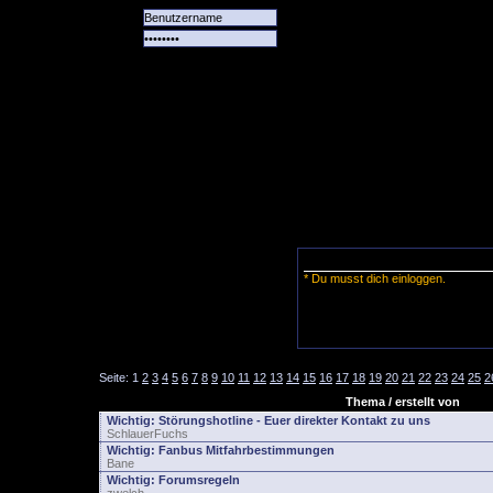
Alle
Das
Forum
Spiele
Team
alle
Tore
* Du musst dich einloggen.
Seite:
1
2
3
4
5
6
7
8
9
10
11
12
13
14
15
16
17
18
19
20
21
22
23
24
25
2
Thema / erstellt von
Wichtig:
Störungshotline - Euer direkter Kontakt zu uns
SchlauerFuchs
Wichtig:
Fanbus Mitfahrbestimmungen
Bane
Wichtig:
Forumsregeln