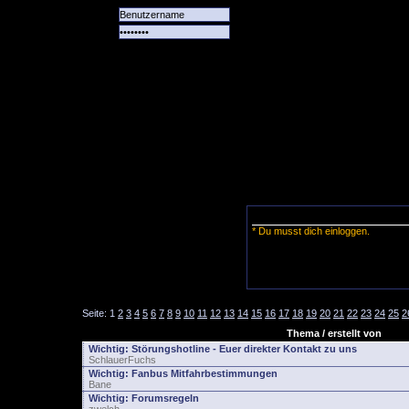
Alle
Das
Forum
Spiele
Team
alle
Tore
* Du musst dich einloggen.
Seite:
1
2
3
4
5
6
7
8
9
10
11
12
13
14
15
16
17
18
19
20
21
22
23
24
25
2
Thema / erstellt von
Wichtig:
Störungshotline - Euer direkter Kontakt zu uns
SchlauerFuchs
Wichtig:
Fanbus Mitfahrbestimmungen
Bane
Wichtig:
Forumsregeln