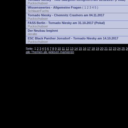
Puckschubser
Wissenswertes - Allgemeine Fragen
(
1
2
3
4
5
)
SchlauerFuchs
Tornado Niesky - Chemnitz Crashers am 04.11.2017
Puckschubser
FASS Berlin - Tornado Niesky am 31.10.2017 (Pokal)
Puckschubser
Der Neubau beginnt
deralte
ESC Black Panther Jonsdorf - Tornado Niesky am 14.10.2017
Puckschubser
Seite:
1
2
3
4
5
6
7
8
9
10
11
12
13
14
15
16
17
18
19
20
21
22
23
24
25
2
alle Themen als gelesen markieren