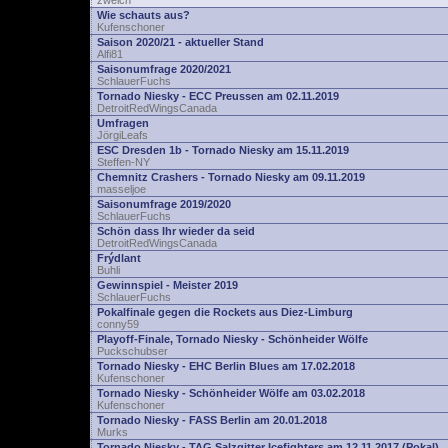
zwelch
Wie schauts aus?
Kufenschoner
Saison 2020/21 - aktueller Stand
Alfi81
Saisonumfrage 2020/2021
SchlauerFuchs
Tornado Niesky - ECC Preussen am 02.11.2019
DetroitRedWingsCanada
Umfragen
JörgiLeafs
ESC Dresden 1b - Tornado Niesky am 15.11.2019
Steffen-NY
Chemnitz Crashers - Tornado Niesky am 09.11.2019
masseljoe
Saisonumfrage 2019/2020
SchlauerFuchs
Schön dass Ihr wieder da seid
DetroitRedWingsCanada
Frýdlant
Buhli
Gewinnspiel - Meister 2019
SchlauerFuchs
Pokalfinale gegen die Rockets aus Diez-Limburg
conny59
Playoff-Finale, Tornado Niesky - Schönheider Wölfe
Puckschubser
Tornado Niesky - EHC Berlin Blues am 17.02.2018
Kufenschoner
Tornado Niesky - Schönheider Wölfe am 03.02.2018
Kufenschoner
Tornado Niesky - FASS Berlin am 20.01.2018
Murks
Tornado Niesky - TAG Salzgitter Icefighters am 12.11.2017 (Pokal)