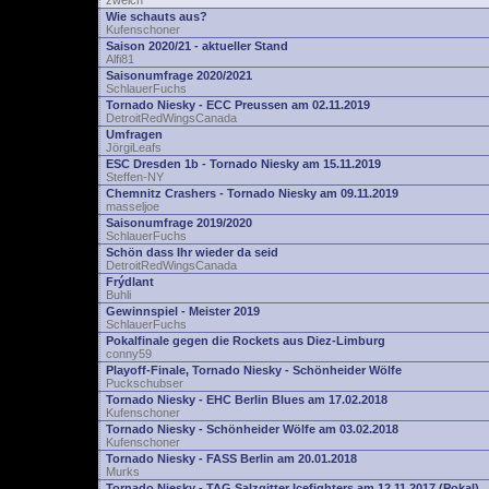
zwelch
Wie schauts aus?
Kufenschoner
Saison 2020/21 - aktueller Stand
Alfi81
Saisonumfrage 2020/2021
SchlauerFuchs
Tornado Niesky - ECC Preussen am 02.11.2019
DetroitRedWingsCanada
Umfragen
JörgiLeafs
ESC Dresden 1b - Tornado Niesky am 15.11.2019
Steffen-NY
Chemnitz Crashers - Tornado Niesky am 09.11.2019
masseljoe
Saisonumfrage 2019/2020
SchlauerFuchs
Schön dass Ihr wieder da seid
DetroitRedWingsCanada
Frýdlant
Buhli
Gewinnspiel - Meister 2019
SchlauerFuchs
Pokalfinale gegen die Rockets aus Diez-Limburg
conny59
Playoff-Finale, Tornado Niesky - Schönheider Wölfe
Puckschubser
Tornado Niesky - EHC Berlin Blues am 17.02.2018
Kufenschoner
Tornado Niesky - Schönheider Wölfe am 03.02.2018
Kufenschoner
Tornado Niesky - FASS Berlin am 20.01.2018
Murks
Tornado Niesky - TAG Salzgitter Icefighters am 12.11.2017 (Pokal)