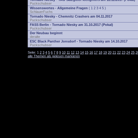
Puckschubser
Wissenswertes - Allgemeine Fragen
(
1
2
3
4
5
)
SchlauerFuchs
Tornado Niesky - Chemnitz Crashers am 04.11.2017
Puckschubser
FASS Berlin - Tornado Niesky am 31.10.2017 (Pokal)
Puckschubser
Der Neubau beginnt
deralte
ESC Black Panther Jonsdorf - Tornado Niesky am 14.10.2017
Puckschubser
Seite:
1
2
3
4
5
6
7
8
9
10
11
12
13
14
15
16
17
18
19
20
21
22
23
24
25
2
alle Themen als gelesen markieren