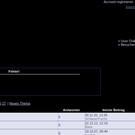
Account registrieren
Impre
»
User Onli
»
Besucher
LiveTicker
Media
Fanbus
Fehler!
6
27
|
Neues Thema
Antworten
letzter Beitrag
30.11.20, 13:35
6
SchlauerFuchs
22.12.12, 12:19
0
Bane
19.10.07, 09:49
0