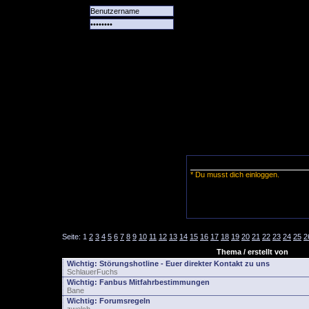
Alle
Das
Forum
Spiele
Team
alle
Tore
* Du musst dich einloggen.
Seite:
1
2
3
4
5
6
7
8
9
10
11
12
13
14
15
16
17
18
19
20
21
22
23
24
25
2
Thema / erstellt von
Wichtig:
Störungshotline - Euer direkter Kontakt zu uns
SchlauerFuchs
Wichtig:
Fanbus Mitfahrbestimmungen
Bane
Wichtig:
Forumsregeln