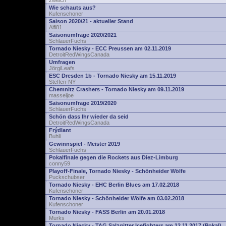
zwelch
Wie schauts aus?
Kufenschoner
Saison 2020/21 - aktueller Stand
Alfi81
Saisonumfrage 2020/2021
SchlauerFuchs
Tornado Niesky - ECC Preussen am 02.11.2019
DetroitRedWingsCanada
Umfragen
JörgiLeafs
ESC Dresden 1b - Tornado Niesky am 15.11.2019
Steffen-NY
Chemnitz Crashers - Tornado Niesky am 09.11.2019
masseljoe
Saisonumfrage 2019/2020
SchlauerFuchs
Schön dass Ihr wieder da seid
DetroitRedWingsCanada
Frýdlant
Buhli
Gewinnspiel - Meister 2019
SchlauerFuchs
Pokalfinale gegen die Rockets aus Diez-Limburg
conny59
Playoff-Finale, Tornado Niesky - Schönheider Wölfe
Puckschubser
Tornado Niesky - EHC Berlin Blues am 17.02.2018
Kufenschoner
Tornado Niesky - Schönheider Wölfe am 03.02.2018
Kufenschoner
Tornado Niesky - FASS Berlin am 20.01.2018
Murks
Tornado Niesky - TAG Salzgitter Icefighters am 12.11.2017 (Pokal)