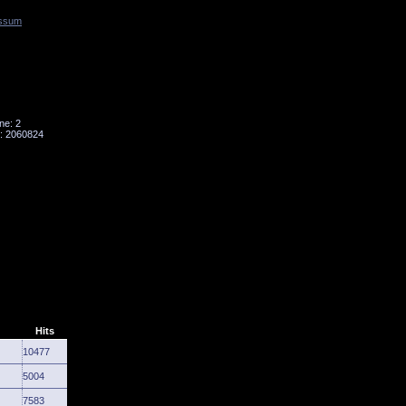
ssum
Tornado
Niesky
ne: 2
: 2060824
Hits
10477
5004
7583