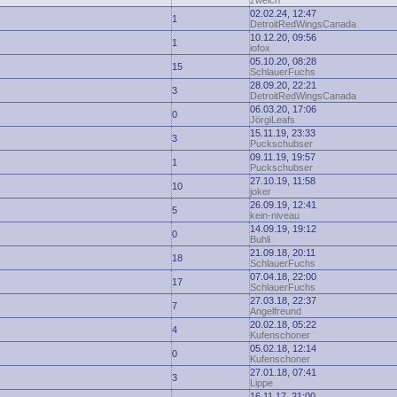
zwelch
02.02.24, 12:47
1
DetroitRedWingsCanada
10.12.20, 09:56
1
iofox
05.10.20, 08:28
15
SchlauerFuchs
28.09.20, 22:21
3
DetroitRedWingsCanada
06.03.20, 17:06
0
JörgiLeafs
15.11.19, 23:33
3
Puckschubser
09.11.19, 19:57
1
Puckschubser
27.10.19, 11:58
10
joker
26.09.19, 12:41
5
kein-niveau
14.09.19, 19:12
0
Buhli
21.09.18, 20:11
18
SchlauerFuchs
07.04.18, 22:00
17
SchlauerFuchs
27.03.18, 22:37
7
Angelfreund
20.02.18, 05:22
4
Kufenschoner
05.02.18, 12:14
0
Kufenschoner
27.01.18, 07:41
3
Lippe
16.11.17, 21:00