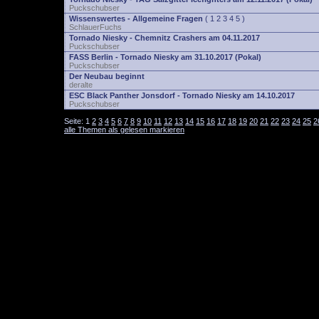
Puckschubser
Wissenswertes - Allgemeine Fragen
(
1
2
3
4
5
)
SchlauerFuchs
Tornado Niesky - Chemnitz Crashers am 04.11.2017
Puckschubser
FASS Berlin - Tornado Niesky am 31.10.2017 (Pokal)
Puckschubser
Der Neubau beginnt
deralte
ESC Black Panther Jonsdorf - Tornado Niesky am 14.10.2017
Puckschubser
Seite:
1
2
3
4
5
6
7
8
9
10
11
12
13
14
15
16
17
18
19
20
21
22
23
24
25
2
alle Themen als gelesen markieren