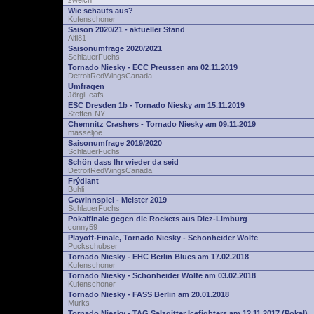
zwelch
Wie schauts aus?
Kufenschoner
Saison 2020/21 - aktueller Stand
Alfi81
Saisonumfrage 2020/2021
SchlauerFuchs
Tornado Niesky - ECC Preussen am 02.11.2019
DetroitRedWingsCanada
Umfragen
JörgiLeafs
ESC Dresden 1b - Tornado Niesky am 15.11.2019
Steffen-NY
Chemnitz Crashers - Tornado Niesky am 09.11.2019
masseljoe
Saisonumfrage 2019/2020
SchlauerFuchs
Schön dass Ihr wieder da seid
DetroitRedWingsCanada
Frýdlant
Buhli
Gewinnspiel - Meister 2019
SchlauerFuchs
Pokalfinale gegen die Rockets aus Diez-Limburg
conny59
Playoff-Finale, Tornado Niesky - Schönheider Wölfe
Puckschubser
Tornado Niesky - EHC Berlin Blues am 17.02.2018
Kufenschoner
Tornado Niesky - Schönheider Wölfe am 03.02.2018
Kufenschoner
Tornado Niesky - FASS Berlin am 20.01.2018
Murks
Tornado Niesky - TAG Salzgitter Icefighters am 12.11.2017 (Pokal)