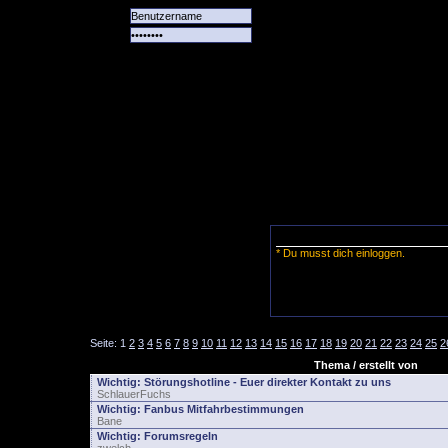
Alle
Das
Forum
Spiele
Team
alle
Tore
* Du musst dich einloggen.
Seite:
1
2
3
4
5
6
7
8
9
10
11
12
13
14
15
16
17
18
19
20
21
22
23
24
25
2
Thema / erstellt von
Wichtig:
Störungshotline - Euer direkter Kontakt zu uns
SchlauerFuchs
Wichtig:
Fanbus Mitfahrbestimmungen
Bane
Wichtig:
Forumsregeln