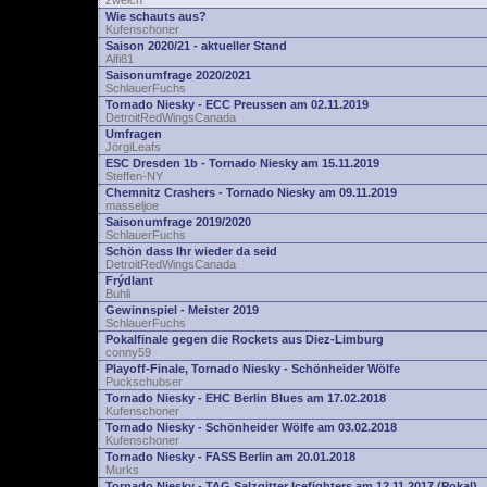
zwelch
Wie schauts aus?
Kufenschoner
Saison 2020/21 - aktueller Stand
Alfi81
Saisonumfrage 2020/2021
SchlauerFuchs
Tornado Niesky - ECC Preussen am 02.11.2019
DetroitRedWingsCanada
Umfragen
JörgiLeafs
ESC Dresden 1b - Tornado Niesky am 15.11.2019
Steffen-NY
Chemnitz Crashers - Tornado Niesky am 09.11.2019
masseljoe
Saisonumfrage 2019/2020
SchlauerFuchs
Schön dass Ihr wieder da seid
DetroitRedWingsCanada
Frýdlant
Buhli
Gewinnspiel - Meister 2019
SchlauerFuchs
Pokalfinale gegen die Rockets aus Diez-Limburg
conny59
Playoff-Finale, Tornado Niesky - Schönheider Wölfe
Puckschubser
Tornado Niesky - EHC Berlin Blues am 17.02.2018
Kufenschoner
Tornado Niesky - Schönheider Wölfe am 03.02.2018
Kufenschoner
Tornado Niesky - FASS Berlin am 20.01.2018
Murks
Tornado Niesky - TAG Salzgitter Icefighters am 12.11.2017 (Pokal)