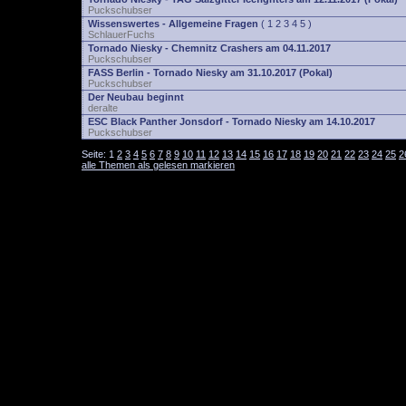
Puckschubser
Wissenswertes - Allgemeine Fragen
(
1
2
3
4
5
)
SchlauerFuchs
Tornado Niesky - Chemnitz Crashers am 04.11.2017
Puckschubser
FASS Berlin - Tornado Niesky am 31.10.2017 (Pokal)
Puckschubser
Der Neubau beginnt
deralte
ESC Black Panther Jonsdorf - Tornado Niesky am 14.10.2017
Puckschubser
Seite:
1
2
3
4
5
6
7
8
9
10
11
12
13
14
15
16
17
18
19
20
21
22
23
24
25
2
alle Themen als gelesen markieren