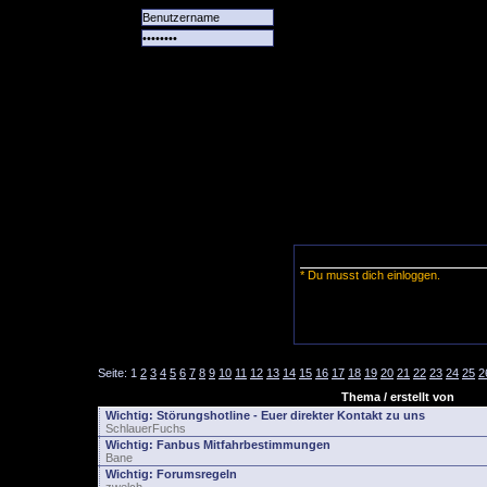
Alle
Das
Forum
Spiele
Team
alle
Tore
* Du musst dich einloggen.
Seite:
1
2
3
4
5
6
7
8
9
10
11
12
13
14
15
16
17
18
19
20
21
22
23
24
25
2
Thema / erstellt von
Wichtig:
Störungshotline - Euer direkter Kontakt zu uns
SchlauerFuchs
Wichtig:
Fanbus Mitfahrbestimmungen
Bane
Wichtig:
Forumsregeln